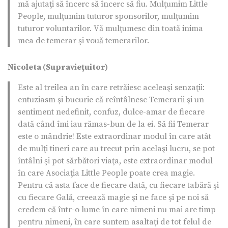
mă ajutaţi să încerc să încerc să fiu. Mulţumim Little
People, mulţumim tuturor sponsorilor, mulţumim
tuturor voluntarilor. Vă mulţumesc din toată inima
mea de temerar şi vouă temerarilor.
Nicoleta (Supravieţuitor)
Este al treilea an în care retrăiesc aceleaşi senzaţii:
entuziasm şi bucurie că reîntâlnesc Temerarii şi un
sentiment nedefinit, confuz, dulce-amar de fiecare
dată când îmi iau rămas-bun de la ei. Să fii Temerar
este o mândrie! Este extraordinar modul în care atât
de mulţi tineri care au trecut prin acelaşi lucru, se pot
întâlni şi pot sărbători viaţa, este extraordinar modul
în care Asociaţia Little People poate crea magie.
Pentru că asta face de fiecare dată, cu fiecare tabără şi
cu fiecare Gală, creează magie şi ne face şi pe noi să
credem că într-o lume în care nimeni nu mai are timp
pentru nimeni, în care suntem asaltaţi de tot felul de