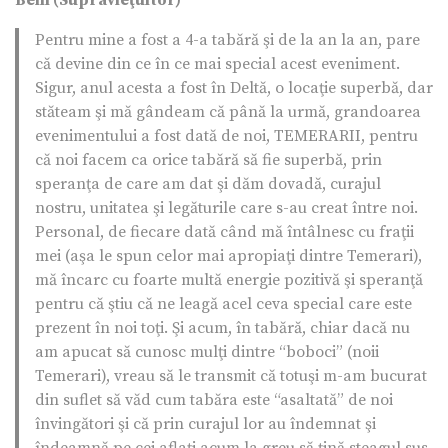
Beni (Supravieţuitor)
Pentru mine a fost a 4-a tabără şi de la an la an, pare
că devine din ce în ce mai special acest eveniment.
Sigur, anul acesta a fost în Deltă, o locaţie superbă, dar
stăteam şi mă gândeam că până la urmă, grandoarea
evenimentului a fost dată de noi, TEMERARII, pentru
că noi facem ca orice tabără să fie superbă, prin
speranţa de care am dat şi dăm dovadă, curajul
nostru, unitatea şi legăturile care s-au creat între noi.
Personal, de fiecare dată când mă întâlnesc cu fraţii
mei (aşa le spun celor mai apropiaţi dintre Temerari),
mă încarc cu foarte multă energie pozitivă şi speranţă
pentru că ştiu că ne leagă acel ceva special care este
prezent în noi toţi. Şi acum, în tabără, chiar dacă nu
am apucat să cunosc mulţi dintre “boboci” (noii
Temerari), vreau să le transmit că totuşi m-am bucurat
din suflet să văd cum tabăra este “asaltată” de noi
învingători şi că prin curajul lor au îndemnat şi