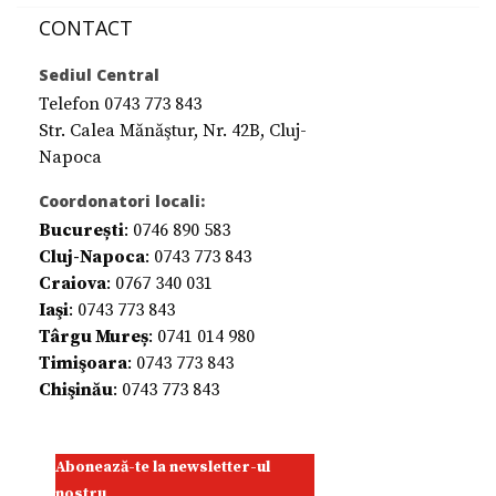
CONTACT
Sediul Central
Telefon 0743 773 843
Str. Calea Mănăştur, Nr. 42B, Cluj-
Napoca
Coordonatori locali:
București
: 0746 890 583
Cluj-Napoca
: 0743 773 843
Craiova
: 0767 340 031
Iaşi
: 0743 773 843
Târgu Mureș
: 0741 014 980
Timişoara
: 0743 773 843
Chişinău
: 0743 773 843
Abonează-te la newsletter-ul
nostru