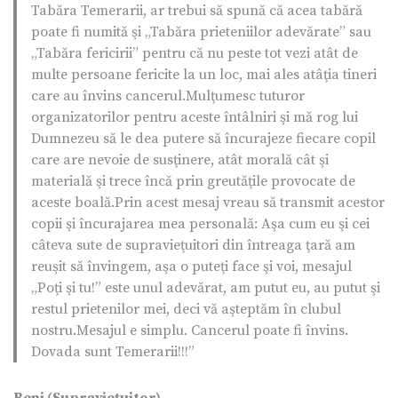
Tabăra Temerarii, ar trebui să spună că acea tabără
poate fi numită şi „Tabăra prieteniilor adevărate” sau
„Tabăra fericirii” pentru că nu peste tot vezi atât de
multe persoane fericite la un loc, mai ales atâţia tineri
care au învins cancerul.Mulţumesc tuturor
organizatorilor pentru aceste întâlniri şi mă rog lui
Dumnezeu să le dea putere să încurajeze fiecare copil
care are nevoie de susţinere, atât morală cât şi
materială şi trece încă prin greutăţile provocate de
aceste boală.Prin acest mesaj vreau să transmit acestor
copii şi încurajarea mea personală: Aşa cum eu şi cei
câteva sute de supravieţuitori din întreaga ţară am
reuşit să învingem, aşa o puteţi face şi voi, mesajul
„Poţi şi tu!” este unul adevărat, am putut eu, au putut şi
restul prietenilor mei, deci vă aşteptăm în clubul
nostru.Mesajul e simplu. Cancerul poate fi învins.
Dovada sunt Temerarii!!!”