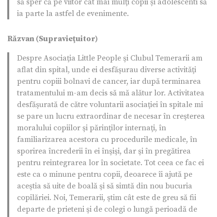
să sper că pe viitor cât mai mulţi copii și adolescenti să
ia parte la astfel de evenimente.
Răzvan (Supravieţuitor)
Despre Asociaţia Little People şi Clubul Temerarii am
aflat din spital, unde ei desfăşurau diverse activităţi
pentru copiii bolnavi de cancer, iar după terminarea
tratamentului m-am decis să mă alătur lor. Activitatea
desfăşurată de către voluntarii asociaţiei în spitale mi
se pare un lucru extraordinar de necesar în creşterea
moralului copiilor şi părinţilor internaţi, în
familiarizarea acestora cu procedurile medicale, în
sporirea încrederii în ei înşişi, dar şi în pregătirea
pentru reintegrarea lor în societate. Tot ceea ce fac ei
este ca o minune pentru copii, deoarece îi ajută pe
aceştia să uite de boală şi să simtă din nou bucuria
copilăriei. Noi, Temerarii, ştim cât este de greu să fii
departe de prieteni şi de colegi o lungă perioadă de