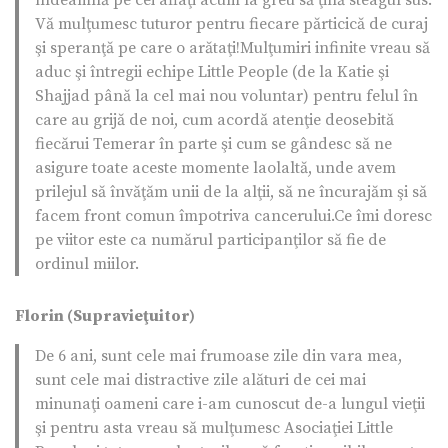
îndeamnă pe cei aflaţi acum la greu să ţină steagul sus.
Vă mulţumesc tuturor pentru fiecare părticică de curaj
şi speranţă pe care o arătaţi!Mulţumiri infinite vreau să
aduc şi întregii echipe Little People (de la Katie şi
Shajjad până la cel mai nou voluntar) pentru felul în
care au grijă de noi, cum acordă atenţie deosebită
fiecărui Temerar în parte şi cum se gândesc să ne
asigure toate aceste momente laolaltă, unde avem
prilejul să învăţăm unii de la alţii, să ne încurajăm şi să
facem front comun împotriva cancerului.Ce îmi doresc
pe viitor este ca numărul participanţilor să fie de
ordinul miilor.
Florin (Supravieţuitor)
De 6 ani, sunt cele mai frumoase zile din vara mea,
sunt cele mai distractive zile alături de cei mai
minunaţi oameni care i-am cunoscut de-a lungul vieţii
şi pentru asta vreau să mulţumesc Asociaţiei Little