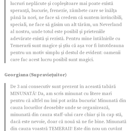
lucruri neplăcute şi copleşitoare mai poate există
speranţă, bucurie, frenezie, zâmbete care se înălţa
până la nori, ne face să credem că suntem invincibili,
speciali, ne face să găsim un alt tărâm, un Neverland
al nostru, unde totul este posibil şi prieteniile
adevărate există şi rezistă. Pentru mine întâlnirile cu
Temerarii sunt magice şi ştiu că aşa vor fi întotdeauna
pentru un motiv simplu şi destul de evident: oamenii
care fac acest lucru posibil sunt magici.
Georgiana (Supravieţuitor)
De 3 ani consecutiv sunt prezent în această tabără
MINUNATĂ! Da, am scris minunat cu litere mari
pentru că altfel nu îmi pot arăta bucuria! Minunată din
cauza locurilor deosebite unde se organizează,
minunată din cauza staff-ului care chiar şi în cap stă,
dacă este nevoie, doar că nouă să ne fie bine. Minunată
din cauza voastră TEMERAII! Este din nou un cuvânt