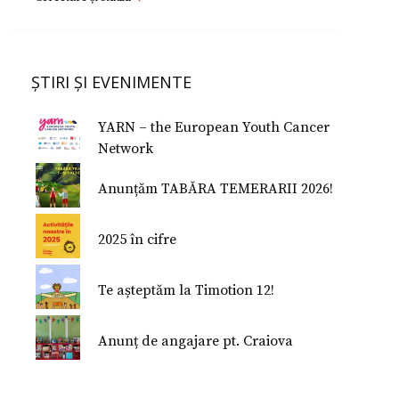
Copii
Dorești să devii voluntar?
Cercetare si studiu
Părinţi
Parteneri
Afilieri Internationale
Formularul E 112
ȘTIRI ȘI EVENIMENTE
Donează
Conferinţe Medicale
Studiu despre fericire
YARN – the European Youth Cancer
Studiu Temerarii
Network
Nu Mi-e Frică!
Anunțăm TABĂRA TEMERARII 2026!
2025 în cifre
Te așteptăm la Timotion 12!
Anunț de angajare pt. Craiova