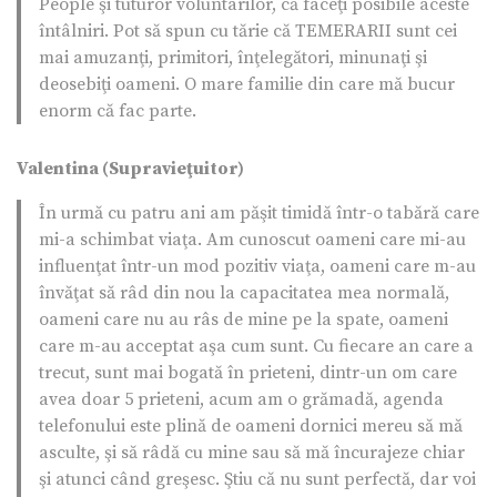
People şi tuturor voluntarilor, că faceţi posibile aceste
întâlniri. Pot să spun cu tărie că TEMERARII sunt cei
mai amuzanţi, primitori, înţelegători, minunaţi şi
deosebiţi oameni. O mare familie din care mă bucur
enorm că fac parte.
Valentina (Supravieţuitor)
În urmă cu patru ani am păşit timidă într-o tabără care
mi-a schimbat viaţa. Am cunoscut oameni care mi-au
influenţat într-un mod pozitiv viaţa, oameni care m-au
învăţat să râd din nou la capacitatea mea normală,
oameni care nu au râs de mine pe la spate, oameni
care m-au acceptat aşa cum sunt. Cu fiecare an care a
trecut, sunt mai bogată în prieteni, dintr-un om care
avea doar 5 prieteni, acum am o grămadă, agenda
telefonului este plină de oameni dornici mereu să mă
asculte, şi să râdă cu mine sau să mă încurajeze chiar
şi atunci când greşesc. Ştiu că nu sunt perfectă, dar voi