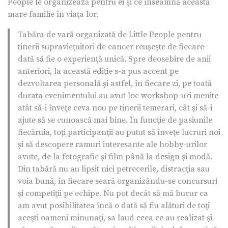
People le organizează pentru ei şi ce înseamnă această
mare familie în viaţa lor.
Tabăra de vară organizată de Little People pentru
tinerii supravieţuitori de cancer reuşeşte de fiecare
dată să fie o experienţă unică. Spre deosebire de anii
anteriori, la această ediţie s-a pus accent pe
dezvoltarea personală și astfel, în fiecare zi, pe toată
durata evenimentului au avut loc workshop-uri menite
atât să-i înveţe ceva nou pe tinerii temerari, cât și să-i
ajute să se cunoască mai bine. În funcţie de pasiunile
fiecăruia, toți participanţii au putut să înveţe lucruri noi
și să descopere ramuri interesante ale hobby-urilor
avute, de la fotografie și film până la design și modă.
Din tabără nu au lipsit nici petrecerile, distracţia sau
voia bună, în fiecare seară organizându-se concursuri
şi competiţii pe echipe. Nu pot decât să mă bucur ca
am avut posibilitatea încă o dată să fiu alături de toţi
aceşti oameni minunaţi, sa laud ceea ce au realizat și