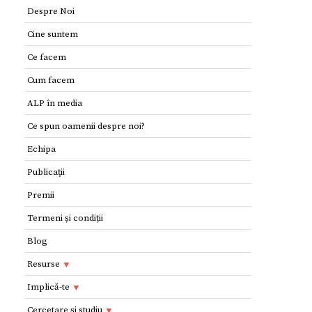
Despre Noi
Cine suntem
Ce facem
Cum facem
ALP în media
Ce spun oamenii despre noi?
Echipa
Publicaţii
Premii
Termeni și condiții
Blog
Resurse
Resurse
Implică-te
Adolescenţi şi tineri
Implică-te
Cercetare și studiu