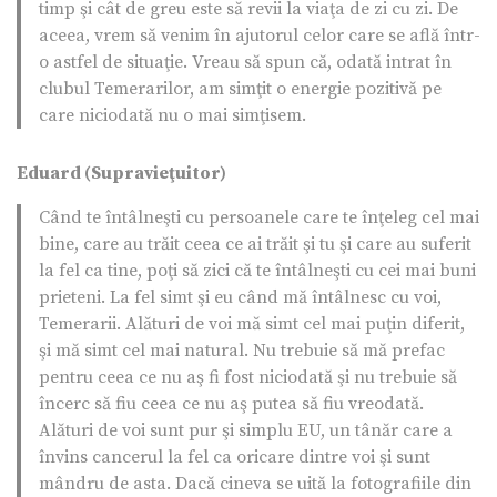
timp şi cât de greu este să revii la viaţa de zi cu zi. De
aceea, vrem să venim în ajutorul celor care se află într-
o astfel de situaţie. Vreau să spun că, odată intrat în
clubul Temerarilor, am simţit o energie pozitivă pe
care niciodată nu o mai simţisem.
Eduard (Supravieţuitor)
Când te întâlneşti cu persoanele care te înţeleg cel mai
bine, care au trăit ceea ce ai trăit şi tu şi care au suferit
la fel ca tine, poţi să zici că te întâlneşti cu cei mai buni
prieteni. La fel simt şi eu când mă întâlnesc cu voi,
Temerarii. Alături de voi mă simt cel mai puţin diferit,
şi mă simt cel mai natural. Nu trebuie să mă prefac
pentru ceea ce nu aş fi fost niciodată şi nu trebuie să
încerc să fiu ceea ce nu aş putea să fiu vreodată.
Alături de voi sunt pur şi simplu EU, un tânăr care a
învins cancerul la fel ca oricare dintre voi şi sunt
mândru de asta. Dacă cineva se uită la fotografiile din