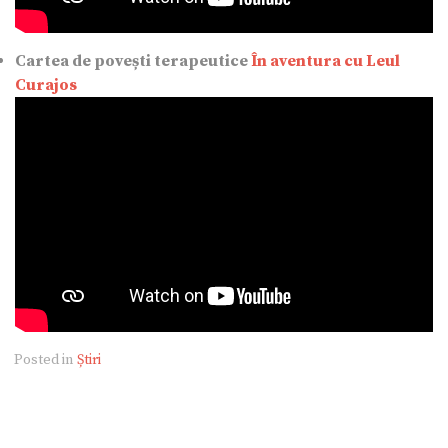
Cartea de povești terapeutice
În aventura cu Leul
Curajos
Posted in
Știri