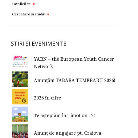
Resurse
Implică-te
Adolescenţi şi tineri
Implică-te
Cercetare și studiu
Copii
Dorești să devii voluntar?
Cercetare si studiu
Părinţi
Parteneri
Afilieri Internationale
Formularul E 112
ȘTIRI ȘI EVENIMENTE
Donează
Conferinţe Medicale
Studiu despre fericire
YARN – the European Youth Cancer
Studiu Temerarii
Network
Nu Mi-e Frică!
Anunțăm TABĂRA TEMERARII 2026!
2025 în cifre
Te așteptăm la Timotion 12!
Anunț de angajare pt. Craiova