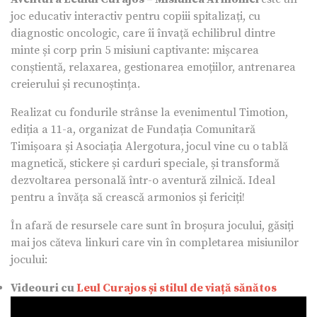
joc educativ interactiv pentru copiii spitalizați, cu
diagnostic oncologic, care îi învață echilibrul dintre
minte și corp prin 5 misiuni captivante: mișcarea
conștientă, relaxarea, gestionarea emoțiilor, antrenarea
creierului și recunoștința.
Realizat cu fondurile strânse la evenimentul Timotion,
ediția a 11-a, organizat de Fundația Comunitară
Timișoara și Asociația Alergotura,
jocul vine cu o tablă
magnetică, stickere și carduri speciale, și transformă
dezvoltarea personală într-o aventură zilnică. Ideal
pentru a învăța să crească armonios și fericiți!
În afară de resursele care sunt în broșura jocului, găsiți
mai jos căteva linkuri care vin în completarea misiunilor
jocului:
Videouri cu
Leul Curajos și stilul de viață sănătos