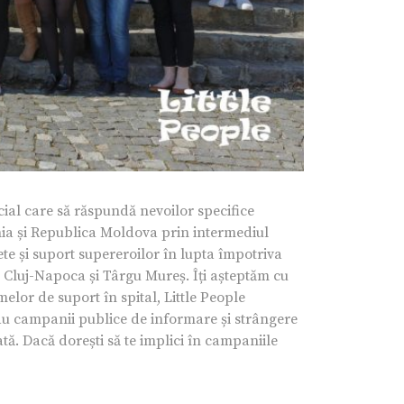
ial care să răspundă nevoilor specifice
ânia și Republica Moldova prin intermediul
bete și suport supereroilor în lupta împotriva
n Cluj-Napoca și Târgu Mureș. Îți așteptăm cu
elor de suport în spital, Little People
au campanii publice de informare și strângere
ată. Dacă dorești să te implici în campaniile