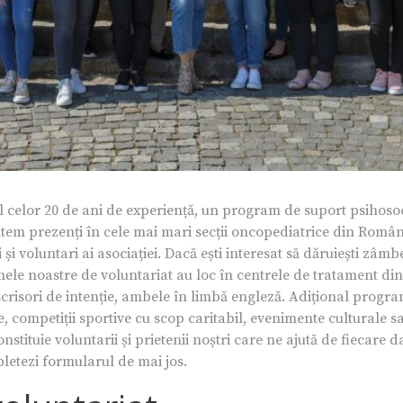
l celor 20 de ani de experiență, un program de suport psihosoc
suntem prezenți în cele mai mari secții oncopediatrice din Rom
i și voluntari ai asociației. Dacă ești interesat să dăruiești zâm
ele noastre de voluntariat au loc în centrele de tratament di
scrisori de intenție, ambele în limbă engleză. Adițional program
 competiții sportive cu scop caritabil, evenimente culturale s
tituie voluntarii și prietenii noștri care ne ajută de fiecare d
pletezi formularul de mai jos.