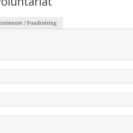
oluntariat
enimente / Fundraising