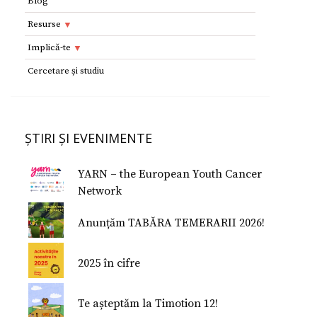
Blog
Resurse
Resurse
Implică-te
Adolescenţi şi tineri
Implică-te
Cercetare și studiu
Copii
Dorești să devii voluntar?
Cercetare si studiu
Părinţi
Parteneri
Afilieri Internationale
Formularul E 112
ȘTIRI ȘI EVENIMENTE
Donează
Conferinţe Medicale
Studiu despre fericire
YARN – the European Youth Cancer
Studiu Temerarii
Network
Nu Mi-e Frică!
Anunțăm TABĂRA TEMERARII 2026!
2025 în cifre
Te așteptăm la Timotion 12!