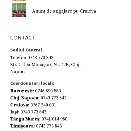
Anunț de angajare pt. Craiova
CONTACT
Sediul Central
Telefon 0743 773 843
Str. Calea Mănăştur, Nr. 42B, Cluj-
Napoca
Coordonatori locali:
București
: 0746 890 583
Cluj-Napoca
: 0743 773 843
Craiova
: 0767 340 031
Iaşi
: 0743 773 843
Târgu Mureș
: 0741 014 980
Timişoara
: 0743 773 843