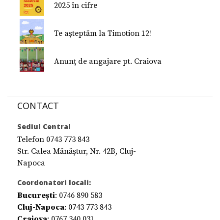
2025 în cifre
Te așteptăm la Timotion 12!
Anunț de angajare pt. Craiova
CONTACT
Sediul Central
Telefon 0743 773 843
Str. Calea Mănăştur, Nr. 42B, Cluj-
Napoca
Coordonatori locali:
București
: 0746 890 583
Cluj-Napoca
: 0743 773 843
Craiova
: 0767 340 031