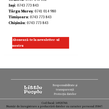
Iaşi
: 0743 773 843
Târgu Mureș
: 0741 014 980
Timişoara
: 0743 773 843
Chişinău
: 0743 773 843
Abonează-te la newsletter-ul
nostru
Responsabilitate și
transparență
Protecția datelor
Cod fiscal: 14920760.
Număr de înregistrare a prelucrării datelor cu caracter personal 35847.