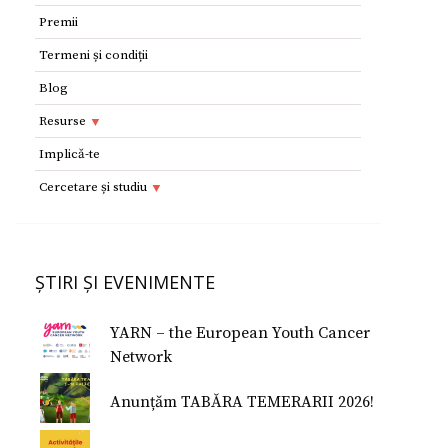
Premii
Termeni și condiții
Blog
Resurse
Resurse
Implică-te
Adolescenţi şi tineri
Implică-te
Cercetare și studiu
Copii
Dorești să devii voluntar?
Cercetare si studiu
Părinţi
Parteneri
Afilieri Internationale
Formularul E 112
ȘTIRI ȘI EVENIMENTE
Donează
Conferinţe Medicale
Studiu despre fericire
YARN – the European Youth Cancer
Studiu Temerarii
Network
Nu Mi-e Frică!
Anunțăm TABĂRA TEMERARII 2026!