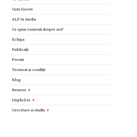
Cum facem
ALP în media
Ce spun oamenii despre noi?
Echipa
Publicaţii
Premii
Termeni și condiții
Blog
Resurse
Resurse
Implică-te
Adolescenţi şi tineri
Implică-te
Cercetare și studiu
Copii
Dorești să devii voluntar?
Cercetare si studiu
Părinţi
Parteneri
Afilieri Internationale