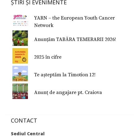
Formularul E 112
ȘTIRI ȘI EVENIMENTE
Donează
Conferinţe Medicale
Studiu despre fericire
YARN – the European Youth Cancer
Studiu Temerarii
Network
Nu Mi-e Frică!
Anunțăm TABĂRA TEMERARII 2026!
2025 în cifre
Te așteptăm la Timotion 12!
Anunț de angajare pt. Craiova
CONTACT
Sediul Central