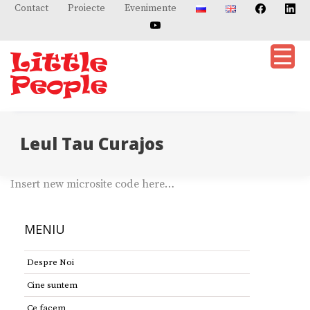
Skip
Contact
Proiecte
Evenimente
to
content
Leul Tau Curajos
Insert new microsite code here…
MENIU
Despre Noi
Cine suntem
Ce facem