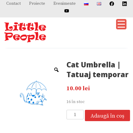
Skip
Contact
Proiecte
Evenimente
to
content
Cat Umbrella |
Tatuaj temporar
10.00
lei
16 în stoc
Cantitate
Adaugă în coș
Cat
Umbrella