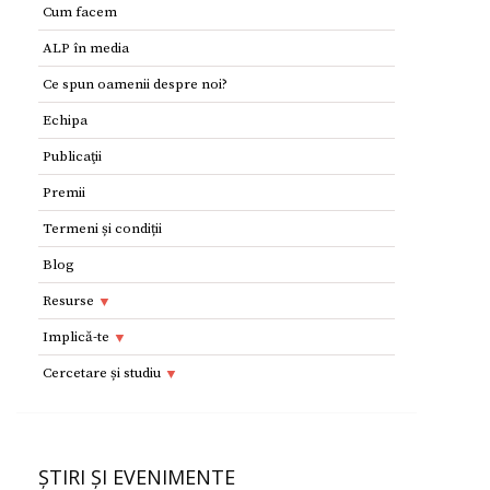
Cum facem
ALP în media
Ce spun oamenii despre noi?
Echipa
Publicaţii
Premii
Termeni și condiții
Blog
Resurse
Resurse
Implică-te
Adolescenţi şi tineri
Implică-te
Cercetare și studiu
Copii
Dorești să devii voluntar?
Cercetare si studiu
Părinţi
Parteneri
Afilieri Internationale
Formularul E 112
ȘTIRI ȘI EVENIMENTE
Donează
Conferinţe Medicale