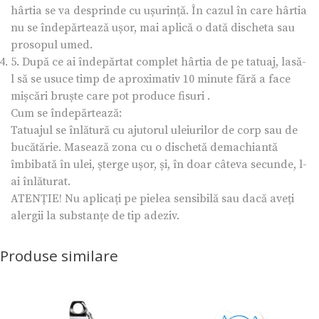
hârtia se va desprinde cu ușurință. În cazul în care hârtia
nu se îndepărtează ușor, mai aplică o dată discheta sau
prosopul umed.
5. După ce ai îndepărtat complet hârtia de pe tatuaj, lasă-
l să se usuce timp de aproximativ 10 minute fără a face
mișcări bruște care pot produce fisuri .
Cum se îndepărtează:
Tatuajul se înlătură cu ajutorul uleiurilor de corp sau de
bucătărie. Masează zona cu o dischetă demachiantă
îmbibată în ulei, șterge ușor, și, în doar câteva secunde, l-
ai înlăturat.
ATENȚIE! Nu aplicați pe pielea sensibilă sau dacă aveți
alergii la substanțe de tip adeziv.
Produse similare