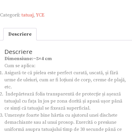
|
Tatuaj
Categorii:
tatuaj
,
YCE
temporar
Descriere
Descriere
Dimensiune:~5×4 cm
Cum se aplica:
Asigură-te că pielea este perfect curată, uscată, și fără
urme de uleiuri, cum ar fi loțiuni de corp, creme de plajă,
etc.
Îndepărtează folia transparentă de protecție și așează
tatuajul cu fața în jos pe zona dorită și apasă ușor până
ce simți că tatuajul se fixează superficial.
Umezește foarte bine hârtia cu ajutorul unei dischete
demachiante sau al unui prosop. Exercită o presiune
uniformă asupra tatuajului timp de 30 secunde până ce