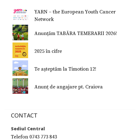
Studiu despre fericire
YARN – the European Youth Cancer
Studiu Temerarii
Network
Nu Mi-e Frică!
Anunțăm TABĂRA TEMERARII 2026!
2025 în cifre
Te așteptăm la Timotion 12!
Anunț de angajare pt. Craiova
CONTACT
Sediul Central
Telefon 0743 773 843