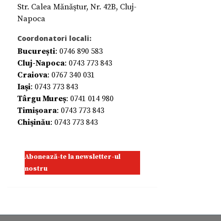
Str. Calea Mănăştur, Nr. 42B, Cluj-
Napoca
Coordonatori locali:
București
: 0746 890 583
Cluj-Napoca
: 0743 773 843
Craiova
: 0767 340 031
Iaşi
: 0743 773 843
Târgu Mureș
: 0741 014 980
Timişoara
: 0743 773 843
Chişinău
: 0743 773 843
Abonează-te la newsletter-ul
nostru