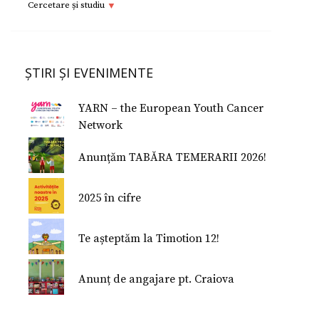
Adolescenţi şi tineri
Implică-te
Cercetare și studiu
Copii
Dorești să devii voluntar?
Cercetare si studiu
Părinţi
Parteneri
Afilieri Internationale
Formularul E 112
ȘTIRI ȘI EVENIMENTE
Donează
Conferinţe Medicale
Studiu despre fericire
YARN – the European Youth Cancer
Studiu Temerarii
Network
Nu Mi-e Frică!
Anunțăm TABĂRA TEMERARII 2026!
2025 în cifre
Te așteptăm la Timotion 12!
Anunț de angajare pt. Craiova