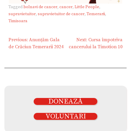
Tagged
bolnavi de cancer
,
cancer
,
Little People
,
supravietuitor
,
supravietuitor de cancer
,
Temerarii
,
Timisoara
Navigare
Previous:
Anunțăm Gala
Next:
Cursa împotriva
în
de Crăciun Temerarii 2024
cancerului la Timotion 10
articole
DONEAZĂ
VOLUNTARI