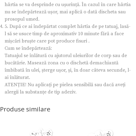
hârtia se va desprinde cu ușurință. În cazul în care hârtia
nu se îndepărtează ușor, mai aplică o dată discheta sau
prosopul umed.
5. După ce ai îndepărtat complet hârtia de pe tatuaj, lasă-
l să se usuce timp de aproximativ 10 minute fără a face
mișcări bruște care pot produce fisuri .
Cum se îndepărtează:
Tatuajul se înlătură cu ajutorul uleiurilor de corp sau de
bucătărie. Masează zona cu o dischetă demachiantă
îmbibată în ulei, șterge ușor, și, în doar câteva secunde, l-
ai înlăturat.
ATENȚIE! Nu aplicați pe pielea sensibilă sau dacă aveți
alergii la substanțe de tip adeziv.
Produse similare