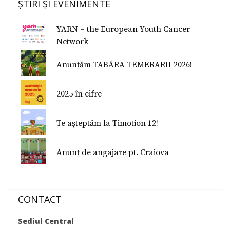
Formularul E 112
ȘTIRI ȘI EVENIMENTE
Donează
Conferinţe Medicale
Studiu despre fericire
YARN – the European Youth Cancer
Studiu Temerarii
Network
Nu Mi-e Frică!
Anunțăm TABĂRA TEMERARII 2026!
2025 în cifre
Te așteptăm la Timotion 12!
Anunț de angajare pt. Craiova
CONTACT
Sediul Central