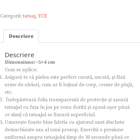
|
Tatuaj
Categorii:
tatuaj
,
YCE
temporar
Descriere
Descriere
Dimensiune:~5×4 cm
Cum se aplica:
Asigură-te că pielea este perfect curată, uscată, și fără
urme de uleiuri, cum ar fi loțiuni de corp, creme de plajă,
etc.
Îndepărtează folia transparentă de protecție și așează
tatuajul cu fața în jos pe zona dorită și apasă ușor până
ce simți că tatuajul se fixează superficial.
Umezește foarte bine hârtia cu ajutorul unei dischete
demachiante sau al unui prosop. Exercită o presiune
uniformă asupra tatuajului timp de 30 secunde până ce