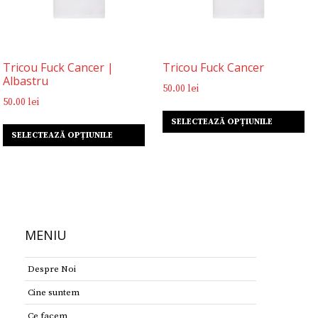
Tricou Fuck Cancer |
Tricou Fuck Cancer
Albastru
50.00
lei
50.00
lei
Ac
Acest
SELECTEAZĂ OPȚIUNILE
pr
SELECTEAZĂ OPȚIUNILE
produs
ar
are
ma
mai
mu
multe
var
variații.
Op
Opțiunile
po
MENIU
pot
fi
fi
al
Despre Noi
alese
în
Cine suntem
în
pa
pagina
pr
Ce facem