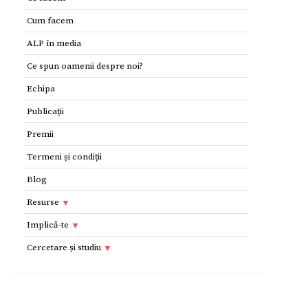
produsului.
Cum facem
ALP în media
Ce spun oamenii despre noi?
Echipa
Publicaţii
Premii
Termeni și condiții
Blog
Resurse
Resurse
Implică-te
Adolescenţi şi tineri
Implică-te
Cercetare și studiu
Copii
Dorești să devii voluntar?
Cercetare si studiu
Părinţi
Parteneri
Afilieri Internationale