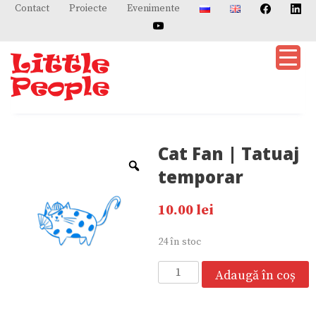
Skip
Contact
Proiecte
Evenimente
to
content
Cat Fan | Tatuaj
temporar
10.00
lei
24 în stoc
Cantitate
Adaugă în coș
Cat
Fan