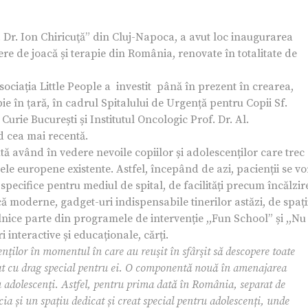
f. Dr. Ion Chiricuţă” din Cluj-Napoca, a avut loc inaugurarea
 de joacă și terapie din România, renovate în totalitate de
ociația Little People a investit până în prezent în crearea,
ie în țară, în cadrul Spitalului de Urgență pentru Copii Sf.
Curie București și Institutul Oncologic Prof. Dr. Al.
d cea mai recentă.
tă având în vedere nevoile copiilor și adolescenților care trec
le europene existente. Astfel, începând de azi, pacienții se vo
pecifice pentru mediul de spital, de facilități precum încălzir
ă moderne, gadget-uri indispensabile tinerilor astăzi, de spați
zilnice parte din programele de intervenție ,,Fun School” și ,,Nu
i interactive și educaționale, cărți.
nţilor în momentul în care au reuşit în sfârşit să descopere toate
rat cu drag special pentru ei. O componentă nouă în amenajarea
u adolescenţi. Astfel, pentru prima dată în România, separat de
icia și un spațiu dedicat și creat special pentru adolescenți, unde