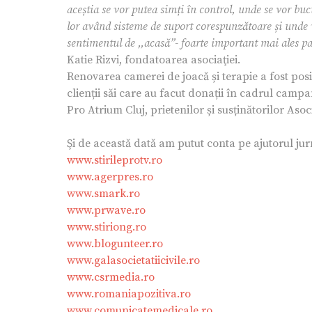
aceștia se vor putea simți în control, unde se vor bucu
lor având sisteme de suport corespunzătoare și unde v
sentimentul de ,,acasă”- foarte important mai ales pa
Katie Rizvi, fondatoarea asociaţiei.
Renovarea camerei de joacă și terapie a fost pos
clienții săi care au facut donații în cadrul camp
Pro Atrium Cluj, prietenilor și susținătorilor Asoci
Şi de această dată am putut conta pe ajutorul jur
www.stirileprotv.ro
www.agerpres.ro
www.smark.ro
www.prwave.ro
www.stiriong.ro
www.blogunteer.ro
www.galasocietatiicivile.ro
www.csrmedia.ro
www.romaniapozitiva.ro
www.comunicatemedicale.ro