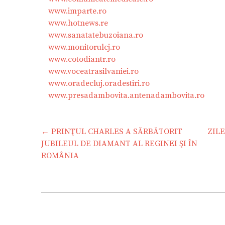
www.imparte.ro
www.hotnews.re
www.sanatatebuzoiana.ro
www.monitorulcj.ro
www.cotodiantr.ro
www.voceatrasilvaniei.ro
www.oradecluj.oradestiri.ro
www.presadambovita.antenadambovita.ro
Navigare
← PRINŢUL CHARLES A SĂRBĂTORIT
ZILE
JUBILEUL DE DIAMANT AL REGINEI ŞI ÎN
în
ROMÂNIA
articole