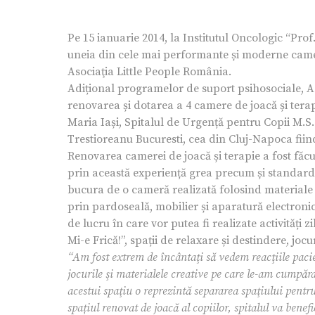
Pe 15 ianuarie 2014, la Institutul Oncologic “Pro
uneia din cele mai performante și moderne camere
Asociaţia Little People România.
Adițional programelor de suport psihosociale, As
renovarea și dotarea a 4 camere de joacă și terap
Maria Iași, Spitalul de Urgență pentru Copii M.S. 
Trestioreanu Bucuresti, cea din Cluj-Napoca fiin
Renovarea camerei de joacă și terapie a fost făcu
prin această experiență grea precum și standarde
bucura de o cameră realizată folosind materiale s
prin pardoseală, mobilier și aparatură electronic
de lucru în care vor putea fi realizate activități 
Mi-e Frică!”, spații de relaxare și destindere, jocur
“Am fost extrem de încântaţi să vedem reacţiile pacie
jocurile şi materialele creative pe care le-am cumpă
acestui spaţiu o reprezintă separarea spaţiului pentr
spațiul renovat de joacă al copiilor, spitalul va benef