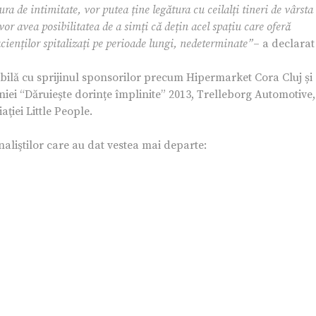
ra de intimitate, vor putea ține legătura cu ceilalți tineri de vârsta
or avea posibilitatea de a simți că dețin acel spațiu care oferă
cienților spitalizați pe perioade lungi, nedeterminate”
– a declarat
ibilă cu sprijinul sponsorilor precum Hipermarket Cora Cluj și
aniei “Dăruiește dorințe împlinite” 2013, Trelleborg Automotive,
aţiei Little People.
naliştilor care au dat vestea mai departe: