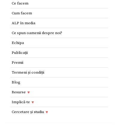
Ce facem
Cum facem
ALP în media
Ce spun oamenii despre noi?
Echipa
Publicaţii
Premii
Termeni și condiții
Blog
Resurse
Resurse
Implică-te
Adolescenţi şi tineri
Implică-te
Cercetare și studiu
Copii
Dorești să devii voluntar?
Cercetare si studiu
Părinţi
Parteneri
Afilieri Internationale