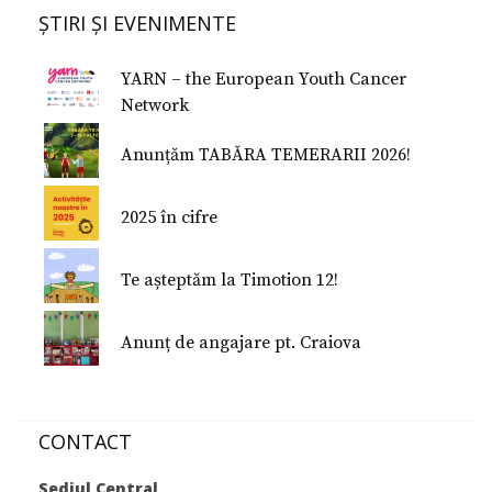
Formularul E 112
ȘTIRI ȘI EVENIMENTE
Donează
Conferinţe Medicale
Studiu despre fericire
YARN – the European Youth Cancer
Studiu Temerarii
Network
Nu Mi-e Frică!
Anunțăm TABĂRA TEMERARII 2026!
2025 în cifre
Te așteptăm la Timotion 12!
Anunț de angajare pt. Craiova
CONTACT
Sediul Central