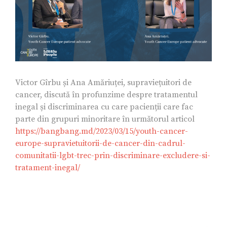
Victor Gîrbu și Ana Amăriuței, supraviețuitori de
cancer, discută în profunzime despre tratamentul
inegal și discriminarea cu care pacienții care fac
parte din grupuri minoritare în următorul articol
https://bangbang.md/2023/03/15/youth-cancer-
europe-supravietuitorii-de-cancer-din-cadrul-
comunitatii-lgbt-trec-prin-discriminare-excludere-si-
tratament-inegal/