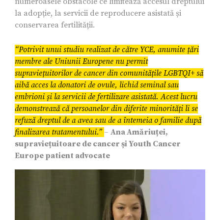
numeroasele obstacole ce limitează accesul dreptului
la adopție, la servicii de reproducere asistată și
conservarea fertilității.
“Potrivit unui studiu realizat de către YCE, anumite țări
membre ale Uniunii Europene nu permit
supraviețuitorilor de cancer din comunitățile LGBTQI+ să
aibă acces la donatori de ovule, lichid seminal sau
embrioni și la servicii de fertilizare asistată. Acest lucru
demonstrează că persoanelor din diferite minorități li se
refuză dreptul de a avea sau de a întemeia o familie după
finalizarea tratamentului.”
–
Ana Amăriuței,
supraviețuitoare de cancer și Youth Cancer
Europe patient advocate