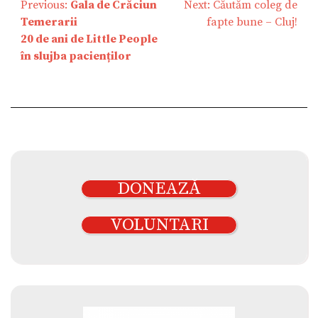
Navigare
Previous:
Gala de Crăciun
Next:
Căutăm coleg de
în
Temerarii
fapte bune – Cluj!
articole
20 de ani de Little People
în slujba pacienților
DONEAZĂ
VOLUNTARI