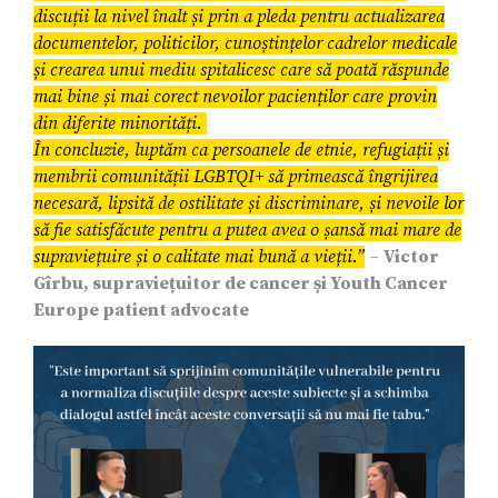
discuții la nivel înalt și prin a pleda pentru actualizarea
documentelor, politicilor, cunoștințelor cadrelor medicale
și crearea unui mediu spitalicesc care să poată răspunde
mai bine și mai corect nevoilor pacienților care provin
din diferite minorități.
În concluzie, luptăm ca persoanele de etnie, refugiații și
membrii comunității LGBTQI+ să primească îngrijirea
necesară, lipsită de ostilitate și discriminare, și nevoile lor
să fie satisfăcute pentru a putea avea o șansă mai mare de
supraviețuire și o calitate mai bună a vieții.”
–
Victor
Gîrbu, supraviețuitor de cancer și Youth Cancer
Europe patient advocate