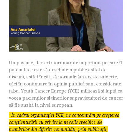
Un pas mic, dar extraordinar de important pe care îl
putem face este să deschidem public astfel de
discuții, astfel încât, să normalizăm aceste subiecte,
căci în continuare în opinia publică sunt considerate
tabu. Youth Cancer Europe (YCE) militează și luptă ca
vocea pacienților si tinerilor supraviețuitori de cancer
să fie auzită la nivel european.
“În cadrul organizației YCE, ne concentrăm pe creșterea
conștientizării cu privire la nevoile specifice ale
membrilor din diferite comunități, prin publicații,