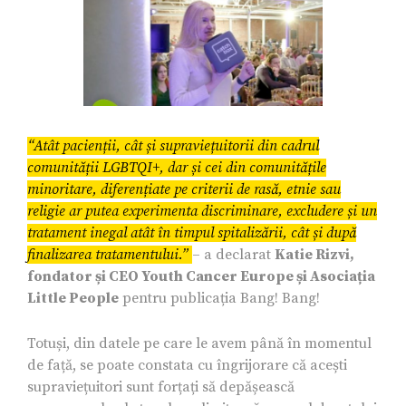
“Atât pacienții, cât și supraviețuitorii din cadrul
comunității LGBTQI+, dar și cei din comunitățile
minoritare, diferențiate pe criterii de rasă, etnie sau
religie ar putea experimenta discriminare, excludere și un
tratament inegal atât în timpul spitalizării, cât și după
finalizarea tratamentului.”
– a declarat
Katie Rizvi,
fondator și CEO Youth Cancer Europe și Asociația
Little People
pentru publicația Bang! Bang!
Totuși, din datele pe care le avem până în momentul
de față, se poate constata cu îngrijorare că acești
supraviețuitori sunt forțați să depășească