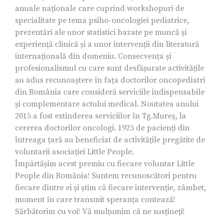
anuale naționale care cuprind workshopuri de
specialitate pe tema psiho-oncologiei pediatrice,
prezentări ale unor statistici bazate pe muncă și
experiență clinică și a unor intervenții din literatură
internațională din domeniu. Consecvența și
profesionalismul cu care sunt desfășurate activitățile
au adus recunoaștere în fața doctorilor oncopediatri
din România care consideră serviciile indispensabile
și complementare actului medical. Noutatea anului
2015 a fost extinderea serviciilor în Tg.Mureș, la
cererea doctorilor oncologi. 1925 de pacienți din
întreaga țară au beneficiat de activitățile pregătite de
voluntarii asociației Little People.
Împărtășim acest premiu cu fiecare voluntar Little
People din Romănia! Suntem recunoscători pentru
fiecare dintre ei și știm că fiecare intervenție, zâmbet,
moment în care transmit speranța contează!
Sărbătorim cu voi! Vă mulțumim că ne susțineți!