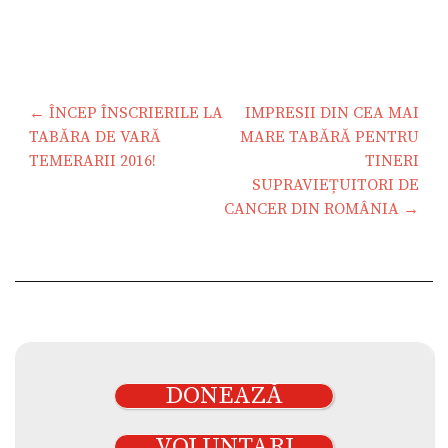
Navigare
← ÎNCEP ÎNSCRIERILE LA
IMPRESII DIN CEA MAI
în
TABĂRA DE VARĂ
MARE TABĂRĂ PENTRU
articole
TEMERARII 2016!
TINERI
SUPRAVIEȚUITORI DE
CANCER DIN ROMÂNIA →
DONEAZĂ
VOLUNTARI