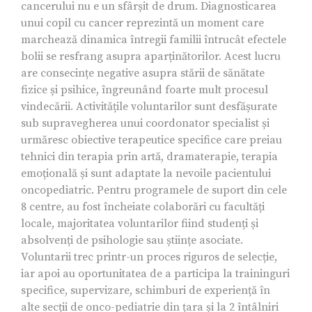
cancerului nu e un sfârșit de drum. Diagnosticarea
unui copil cu cancer reprezintă un moment care
marchează dinamica întregii familii întrucât efectele
bolii se resfrang asupra aparținătorilor. Acest lucru
are consecințe negative asupra stării de sănătate
fizice și psihice, îngreunând foarte mult procesul
vindecării. Activitățile voluntarilor sunt desfășurate
sub supravegherea unui coordonator specialist și
urmăresc obiective terapeutice specifice care preiau
tehnici din terapia prin artă, dramaterapie, terapia
emoțională și sunt adaptate la nevoile pacientului
oncopediatric. Pentru programele de suport din cele
8 centre, au fost încheiate colaborări cu facultăți
locale, majoritatea voluntarilor fiind studenți și
absolvenți de psihologie sau științe asociate.
Voluntarii trec printr-un proces riguros de selecție,
iar apoi au oportunitatea de a participa la traininguri
specifice, supervizare, schimburi de experiență în
alte secții de onco-pediatrie din țara și la 2 întâlniri