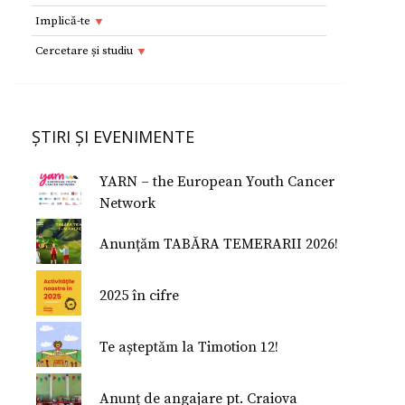
Resurse
Implică-te
Adolescenţi şi tineri
Implică-te
Cercetare și studiu
Copii
Dorești să devii voluntar?
Cercetare si studiu
Părinţi
Parteneri
Afilieri Internationale
Formularul E 112
ȘTIRI ȘI EVENIMENTE
Donează
Conferinţe Medicale
Studiu despre fericire
YARN – the European Youth Cancer
Studiu Temerarii
Network
Nu Mi-e Frică!
Anunțăm TABĂRA TEMERARII 2026!
2025 în cifre
Te așteptăm la Timotion 12!
Anunț de angajare pt. Craiova