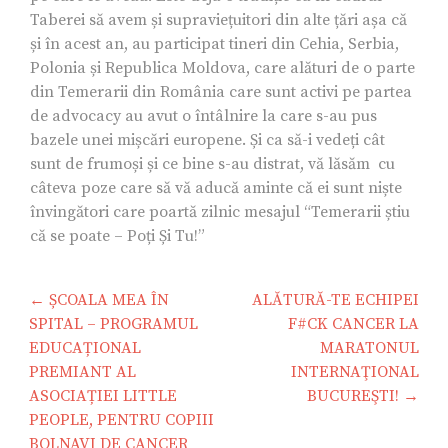
Taberei să avem și supraviețuitori din alte țări așa că
și în acest an, au participat tineri din Cehia, Serbia,
Polonia și Republica Moldova, care alături de o parte
din Temerarii din România care sunt activi pe partea
de advocacy au avut o întâlnire la care s-au pus
bazele unei mișcări europene. Și ca să-i vedeți cât
sunt de frumoși și ce bine s-au distrat, vă lăsăm cu
câteva poze care să vă aducă aminte că ei sunt niște
învingători care poartă zilnic mesajul “Temerarii știu
că se poate – Poți Și Tu!”
Navigare
← ȘCOALA MEA ÎN
ALĂTURĂ-TE ECHIPEI
în
SPITAL – PROGRAMUL
F#CK CANCER LA
articole
EDUCAȚIONAL
MARATONUL
PREMIANT AL
INTERNAŢIONAL
ASOCIAȚIEI LITTLE
BUCUREŞTI! →
PEOPLE, PENTRU COPIII
BOLNAVI DE CANCER