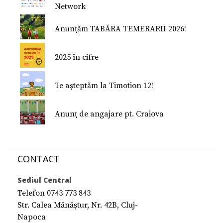
Network
Nu Mi-e Frică!
Anunțăm TABĂRA TEMERARII 2026!
2025 în cifre
Te așteptăm la Timotion 12!
Anunț de angajare pt. Craiova
CONTACT
Sediul Central
Telefon 0743 773 843
Str. Calea Mănăştur, Nr. 42B, Cluj-
Napoca