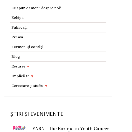
Ce spun oamenii despre noi?
Echipa
Publicaţii
Premii
Termeni și condiții
Blog
Resurse
Resurse
Implică-te
Adolescenţi şi tineri
Implică-te
Cercetare și studiu
Copii
Dorești să devii voluntar?
Cercetare si studiu
Părinţi
Parteneri
Afilieri Internationale
Formularul E 112
ȘTIRI ȘI EVENIMENTE
Donează
Conferinţe Medicale
Studiu despre fericire
YARN – the European Youth Cancer
Studiu Temerarii