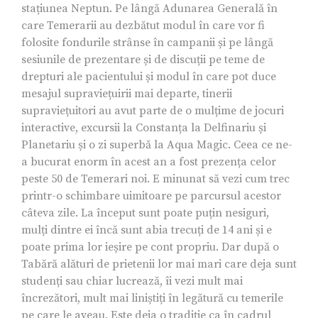
stațiunea Neptun. Pe lângă Adunarea Generală în
care Temerarii au dezbătut modul în care vor fi
folosite fondurile strânse în campanii și pe lângă
sesiunile de prezentare și de discuții pe teme de
drepturi ale pacientului și modul în care pot duce
mesajul supraviețuirii mai departe, tinerii
supraviețuitori au avut parte de o mulțime de jocuri
interactive, excursii la Constanța la Delfinariu și
Planetariu și o zi superbă la Aqua Magic. Ceea ce ne-
a bucurat enorm în acest an a fost prezența celor
peste 50 de Temerari noi. E minunat să vezi cum trec
printr-o schimbare uimitoare pe parcursul acestor
câteva zile. La început sunt poate puțin nesiguri,
mulți dintre ei încă sunt abia trecuți de 14 ani și e
poate prima lor ieșire pe cont propriu. Dar după o
Tabără alături de prietenii lor mai mari care deja sunt
studenți sau chiar lucrează, îi vezi mult mai
încrezători, mult mai liniștiți în legătură cu temerile
pe care le aveau. Este deja o tradiție ca în cadrul