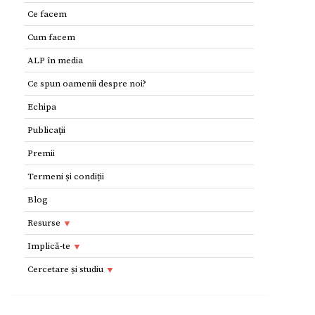
Ce facem
Cum facem
ALP în media
Ce spun oamenii despre noi?
Echipa
Publicaţii
Premii
Termeni și condiții
Blog
Resurse
Resurse
Implică-te
Adolescenţi şi tineri
Implică-te
Cercetare și studiu
Copii
Dorești să devii voluntar?
Cercetare si studiu
Părinţi
Parteneri
Afilieri Internationale