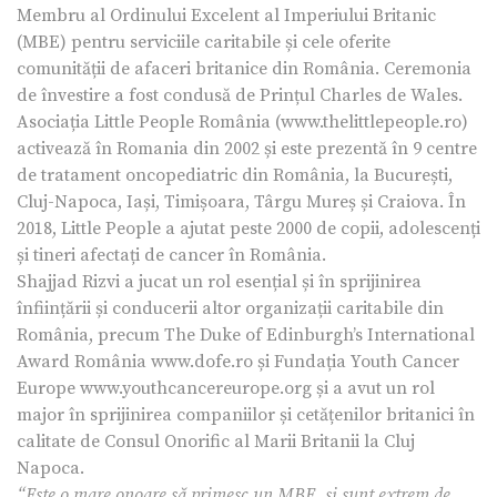
Membru al Ordinului Excelent al Imperiului Britanic
(MBE) pentru serviciile caritabile și cele oferite
comunității de afaceri britanice din România. Ceremonia
de învestire a fost condusă de Prințul Charles de Wales.
Asociația Little People România (www.thelittlepeople.ro)
activează în Romania din 2002 și este prezentă în 9 centre
de tratament oncopediatric din România, la București,
Cluj-Napoca, Iași, Timișoara, Târgu Mureș și Craiova. În
2018, Little People a ajutat peste 2000 de copii, adolescenți
și tineri afectați de cancer în România.
Shajjad Rizvi a jucat un rol esențial și în sprijinirea
înființării și conducerii altor organizații caritabile din
România, precum The Duke of Edinburgh’s International
Award România www.dofe.ro și Fundația Youth Cancer
Europe www.youthcancereurope.org și a avut un rol
major în sprijinirea companiilor și cetățenilor britanici în
calitate de Consul Onorific al Marii Britanii la Cluj
Napoca.
“Este o mare onoare să primesc un MBE, și sunt extrem de