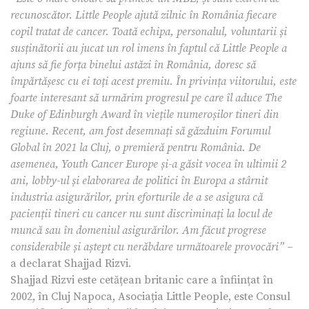
recunoscător. Little People ajută zilnic în România fiecare
copil tratat de cancer. Toat
ă echipa, personalul, voluntarii și
susținătorii au jucat un rol imens în faptul că Little People a
ajuns să fie forța binelui astăzi în România, doresc să
împărtășesc cu ei toți acest premiu. În privința viitorului, este
foarte interesant să urmărim progresul pe care îl aduce The
Duke of Edinburgh Award în viețile numeroșilor tineri din
regiune. Recent, am fost desemnați să găzduim Forumul
Global în 2021 la Cluj, o premieră pentru România. De
asemenea, Youth Cancer Europe și-a găsit vocea în ultimii 2
ani, lobby-ul și elaborarea de politici în Europa a stârnit
industria asigurărilor, prin eforturile de a se asigura că
pacienții tineri cu cancer nu sunt discriminați la locul de
muncă sau în domeniul asigurărilor. Am făcut progrese
considerabile și aștept cu nerăbdare următoarele provocări”
–
a declarat Shajjad Rizvi.
Shajjad Rizvi este cetățean britanic care a înființat în
2002, în Cluj Napoca, Asociația Little People, este Consul