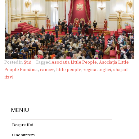
Posted in
Știri
Tagged
Asociatia Little People
,
Asociația Little
People România
,
cancer
,
little people
,
regina angliei
,
shajjad
rizvi
MENIU
Despre Noi
Cine suntem