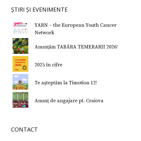
Formularul E 112
ȘTIRI ȘI EVENIMENTE
Donează
Conferinţe Medicale
Studiu despre fericire
YARN – the European Youth Cancer
Studiu Temerarii
Network
Nu Mi-e Frică!
Anunțăm TABĂRA TEMERARII 2026!
2025 în cifre
Te așteptăm la Timotion 12!
Anunț de angajare pt. Craiova
CONTACT