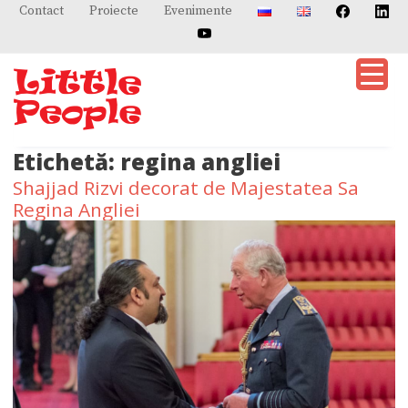
Skip
Contact
Proiecte
Evenimente
to
content
Etichetă:
regina angliei
Shajjad Rizvi decorat de Majestatea Sa
Regina Angliei