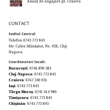
Anunț de angajare pt. Craiova
CONTACT
Sediul Central
Telefon 0743 773 843
Str. Calea Mănăştur, Nr. 42B, Cluj-
Napoca
Coordonatori locali:
București
: 0746 890 583
Cluj-Napoca
: 0743 773 843
Craiova
: 0767 340 031
Iaşi
: 0743 773 843
Târgu Mureș
: 0741 014 980
Timişoara
: 0743 773 843
Chişinău
: 0743 773 843