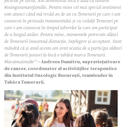
jocurile pe iarbă. Am demonstrat încă o dată că suntem
#osinguramarefamilie. Pentru mine cel mai special sentiment
este atunci când mă revăd an de an cu Temerarii pe care i-am
cunoscut în perioada tratamentului și cu ceilalți Temerari pe
care i-am cunoscut în timpul taberelor la care am participat
de-a lungul anilor. Pentru mine, momentele petrecute alăuri
de Temerarii înseamnă distracție, înțelegere și acceptare. Sunt
mândră că și anul acesta am avut ocazia de a participa alături
de Temerarii juniori la încă o tabără marca Temerarii.
#lacatmaimulte”
–
Andreea Dumitru, supraviețuitoare
de cancer, coordonator al activităților terapeutice
din Institutul Oncologic București, teamleader în
Tabăra Temerarii.