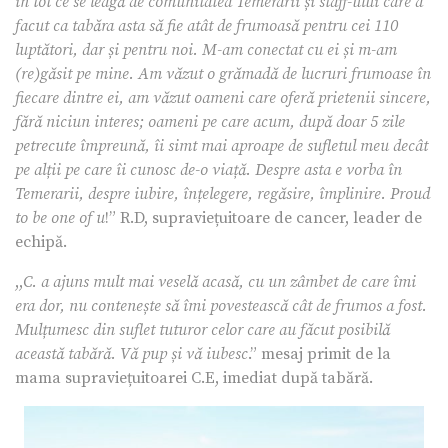
în tot ce se leagă de comunitatea Temerarii și staff-ului care a
facut ca tabăra asta să fie atât de frumoasă pentru cei 110
luptători, dar și pentru noi. M-am conectat cu ei și m-am
(re)găsit pe mine. Am văzut o grămadă de lucruri frumoase în
fiecare dintre ei, am văzut oameni car
e oferă prietenii sincere,
fără niciun interes; oameni pe care acum, după doar 5 zile
petrecute împreună, îi simt mai aproape de sufletul meu decât
pe alții pe care îi cunosc de-o viață. Despre asta e vorba în
Temerarii, despre iubire, înțelegere, regăsire, împlinire. Proud
to be one of u
!” R.D, supraviețuitoare de cancer, leader de
echipă.
,,
C. a ajuns mult mai veselă acasă, cu un zâmbet de care îmi
era dor, nu contenește să îmi povestească cât de frumos a fost.
Mulțumesc din suflet tuturor celor care au făcut posibilă
această tabără. Vă pup și vă iubesc
.” mesaj primit de la
mama supraviețuitoarei C.E, imediat după tabără.