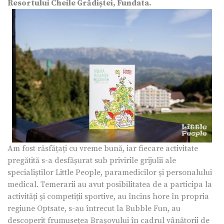
Resortului Cheile Grădiștei, Fundata.
Am fost răsfățați cu vreme bună, iar fiecare activitate
pregătită s-a desfășurat sub privirile grijulii ale
specialiștilor Little People, paramedicilor și personalului
medical. Temerarii au avut posibilitatea de a participa la
activități și competiții sportive, au încins hore în propria
regiune Optsate, s-au întrecut la Bubble Fun, au
descoperit frumusețea Brașovului în cadrul vânătorii de