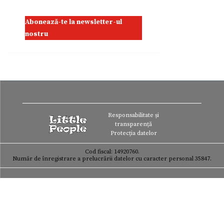
Abonează-te la newsletter-ul
nostru
Responsabilitate și
transparență
Protecția datelor
Cod fiscal: 14920760.
Număr de înregistrare a prelucrării datelor cu caracter personal 35847.