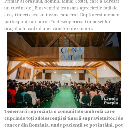
Primar al orașului, domnul Mihai Costel, care a adresat
un cuvânt de ,,Bun venit! și transmis aprecierile față de
acești tineri care au învins cancerul. După acest moment
participanții au pornit în descoperirea frumuseților
orașului în cadrul unei vânători de comori.
Temerarii reprezintă o comunitate umbrelă care
cuprinde toți adoles
cenții și tinerii supraviețuitori de
cancer din România, unde pacienții se pot întâlni, pot