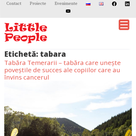
Skip
Contact
Proiecte
Evenimente
to
content
Etichetă:
tabara
Tabăra Temerarii – tabăra care unește
poveștile de succes ale copiilor care au
învins cancerul