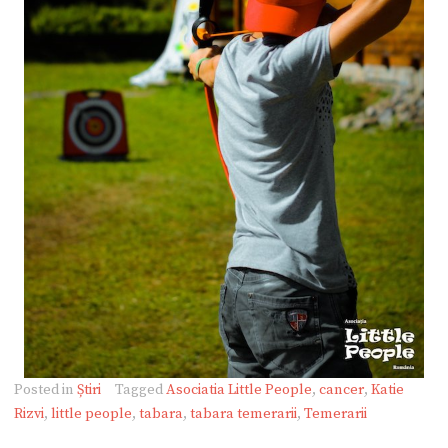
Posted in
Știri
Tagged
Asociatia Little People
,
cancer
,
Katie
Rizvi
,
little people
,
tabara
,
tabara temerarii
,
Temerarii