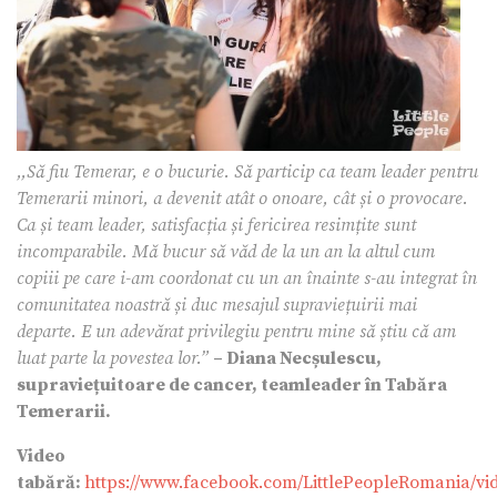
,,Să fiu Temerar, e o bucurie. Să particip ca team leader pentru
Temerarii minori, a devenit atât o onoare, cât și o provocare.
Ca și team leader, satisfacția și fericirea resimțite sunt
incomparabile. Mă bucur să văd de la un an la altul cum
copiii pe care i-am coordonat cu un an înainte s-au integrat în
comunitatea noastră și duc mesajul supraviețuirii mai
departe. E un adevărat privilegiu pentru mine să știu că am
luat parte la povestea lor.”
– Diana Necșulescu,
supraviețuitoare de cancer, teamleader în Tabăra
Temerarii.
Video
tabără:
https://www.facebook.com/LittlePeopleRomania/vi