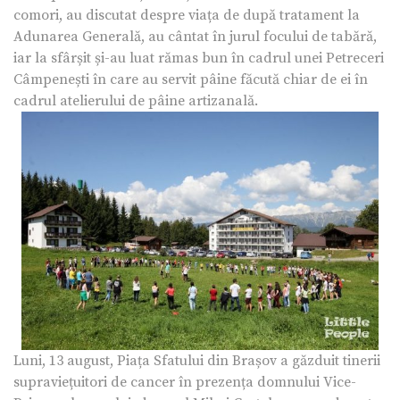
comori, au discutat despre viața de după tratament la
Adunarea Generală, au cântat în jurul focului de tabără,
iar la sfârșit și-au luat rămas bun în cadrul unei Petreceri
Câmpenești în care au servit pâine făcută chiar de ei în
cadrul atelierului de pâine artizanală.
Luni, 13 august, Piața Sfatului din Brașov a găzduit tinerii
supraviețuitori de cancer în prezența domnului Vice-