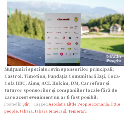
Mulțumiri sp
ecial
e revin
sponsorilor principali:
Castrol, Timotion, Fundația Comunitară Iași, Coca-
Cola HBC, Aims, ACI, Holcim, DM, Carrefour și
tuturor sponsorilor și companiilor locale fără de
care acest eveniment nu ar fi fost posibil.
Posted in
Știri
Tagged
Asociația Little People România
,
little
people
,
tabara
,
tabara temerarii
,
Temerarii