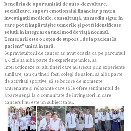
beneficia de oportunități de auto-dezvoltare,
socializare, suport emoțional și financiar pentru
investigații medicale, consultanță, un mediu sigur în
care pot fi împărtășite temerile și pot fi identificate
soluții în integrarea unei mod de viață normal.
Temerarii este o rețea de suport ,,de la pacient la
pacient” unică în țară.
Supraviețuitorii de cancer au avut ocazia ca pe parcursul
a 6 zile să aibă parte de experiențe unice, să
interacționeze cu alți tineri care au trecut prin experiențe
similare, sau cu tineri foști colegi de salon, să aibă parte
de activități sportive, să se bucure de momente
antrenante și relaxante care să le ofere sentimentul de
apartenență la o comunitate de învingători în care
cancerul nu este un subiect tabu.