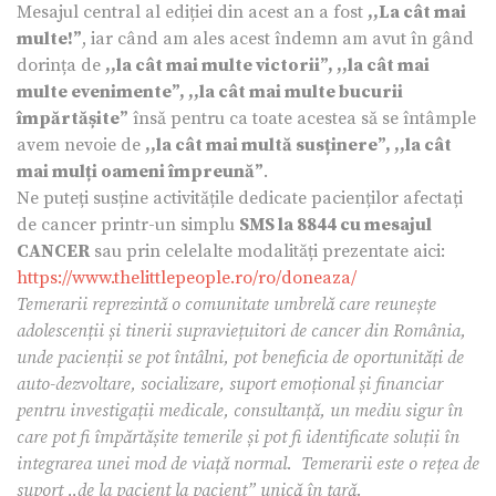
Mesajul central al ediției din acest an a fost
,,La cât mai
multe!”
, iar când am ales acest îndemn am avut în gând
dorința de
,,la cât mai multe victorii”, ,,la cât mai
multe evenimente”, ,,la cât mai multe bucurii
împărtășite”
însă pentru ca toate acestea să se întâmple
avem nevoie de
,,la cât mai multă susținere”, ,,la cât
mai mulți oameni împreună”
.
Ne puteți susține activitățile dedicate pacienților afectați
de cancer printr-un simplu
SMS la 8844 cu mesajul
CANCER
sau prin celelalte modalități prezentate aici:
https://www.thelittlepeople.ro/ro/doneaza/
Temerarii reprezintă o comunitate umbrelă care reune
ște
adolescenții și tinerii supraviețuitori de cancer din România,
unde pacienții se pot întâlni, pot beneficia de oportunități de
auto-dezvoltare, socializare, suport emoțional și financiar
pentru investigații medicale, consultanță, un mediu sigur în
care pot fi împărtășite temerile și pot fi identificate soluții în
integrarea unei mod de viață normal. Temerarii este o rețea de
suport ,,de la pacient la pacient” unică în țară.