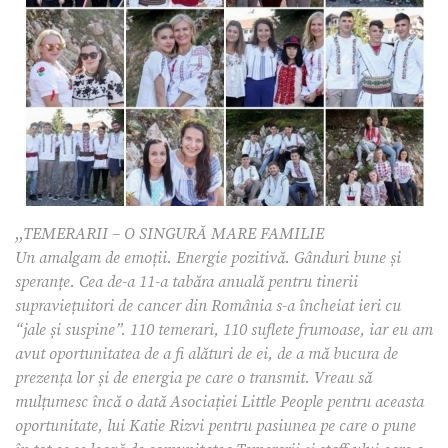
,,
TEMERARII – O SINGURĂ MARE FAMILIE
Un amalgam de emoții. Energie pozitivă. Gânduri bune și
speranțe. Cea de-a 11-a tabăra anuală pentru tinerii
supraviețuitori de cancer din România s-a încheiat ieri cu
“jale și suspine”. 110 temerari, 110 suflete frumoase, iar eu am
avut oportunitatea de a fi alături de ei, de a mă bucura de
prezența lor și de energia pe care o transmit. Vreau să
mulțumesc încă o dată Asociației Little People pentru aceasta
oportunitate, lui Katie Rizvi pentru pasiunea pe care o pune