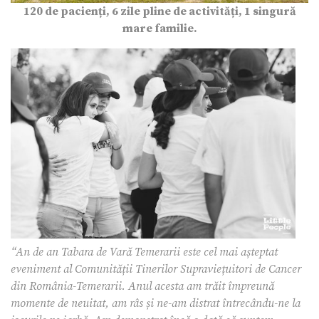
120 de pacienți, 6 zile pline de activități, 1 singură
mare familie.
“An de an Tabara de Vară Temerarii este cel mai așteptat
eveniment al Comunității Tinerilor Supraviețuitori de Cancer
din România-Temerarii. Anul acesta am trăit împreună
momente de neuitat, am râs și ne-am distrat întrecându-ne la