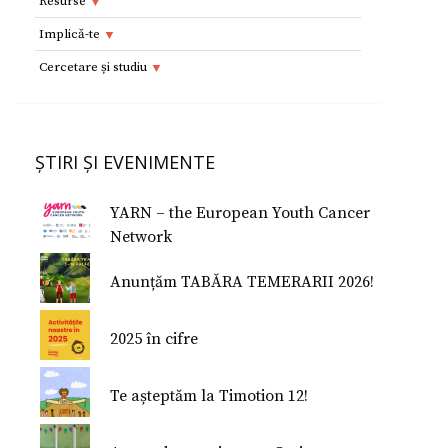
Resurse
Resurse
Implică-te
Adolescenţi şi tineri
Implică-te
Cercetare și studiu
Copii
Dorești să devii voluntar?
Cercetare si studiu
Părinţi
Parteneri
Afilieri Internationale
Formularul E 112
ȘTIRI ȘI EVENIMENTE
Donează
Conferinţe Medicale
Studiu despre fericire
YARN – the European Youth Cancer
Studiu Temerarii
Network
Nu Mi-e Frică!
Anunțăm TABĂRA TEMERARII 2026!
2025 în cifre
Te așteptăm la Timotion 12!