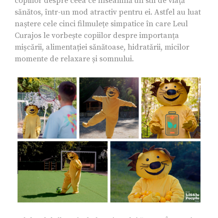
copiilor despre ceea ce înseamnă un stil de viață
sănătos, într-un mod atractiv pentru ei. Astfel au luat
naștere cele cinci filmulețe simpatice în care Leul
Curajos le vorbește copiilor despre importanța
mișcării, alimentației sănătoase, hidratării, micilor
momente de relaxare și somnului.