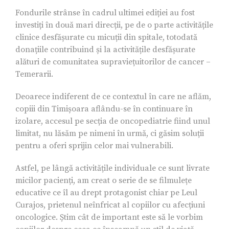
Fondurile strânse în cadrul ultimei ediției au fost
investiți în două mari direcții, pe de o parte activitățile
clinice desfășurate cu micuții din spitale, totodată
donațiile contribuind și la activitățile desfășurate
alături de comunitatea supraviețuitorilor de cancer –
Temerarii.
Deoarece indiferent de ce contextul în care ne aflăm,
copiii din Timișoara aflându-se în continuare în
izolare, accesul pe secția de oncopediatrie fiind unul
limitat, nu lăsăm pe nimeni în urmă, ci găsim soluții
pentru a oferi sprijin celor mai vulnerabili.
Astfel, pe lângă activitățile individuale ce sunt livrate
micilor pacienți, am creat o serie de se filmulețe
educative ce îl au drept protagonist chiar pe Leul
Curajos, prietenul neînfricat al copiilor cu afecțiuni
oncologice. Știm cât de important este să le vorbim