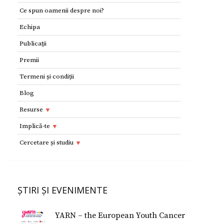
Ce spun oamenii despre noi?
Echipa
Publicaţii
Premii
Termeni și condiții
Blog
Resurse
Resurse
Implică-te
Adolescenţi şi tineri
Implică-te
Cercetare și studiu
Copii
Dorești să devii voluntar?
Cercetare si studiu
Părinţi
Parteneri
Afilieri Internationale
Formularul E 112
ȘTIRI ȘI EVENIMENTE
Donează
Conferinţe Medicale
Studiu despre fericire
YARN – the European Youth Cancer
Studiu Temerarii