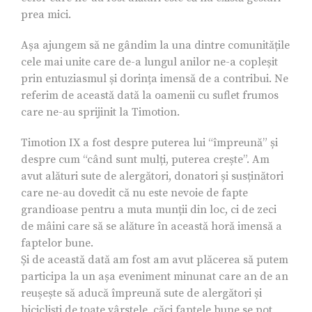
prea mici.
Așa ajungem să ne gândim la una dintre comunitățile
cele mai unite care de-a lungul anilor ne-a copleșit
prin entuziasmul și dorința imensă de a contribui. Ne
referim de această dată la oamenii cu suflet frumos
care ne-au sprijinit la Timotion.
Timotion IX a fost despre puterea lui “împreună” și
despre cum “când sunt mulți, puterea crește”. Am
avut alături sute de alergători, donatori și susținători
care ne-au dovedit că nu este nevoie de fapte
grandioase pentru a muta munții din loc, ci de zeci
de mâini care să se alăture în această horă imensă a
faptelor bune.
Și de această dată am fost am avut plăcerea să putem
participa la un așa eveniment minunat care an de an
reușește să aducă împreună sute de alergători și
bicicliști de toate vârstele, căci faptele bune se pot