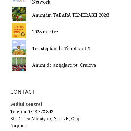
Network
Nu Mi-e Frică!
Anunțăm TABĂRA TEMERARII 2026!
2025 în cifre
Te așteptăm la Timotion 12!
Anunț de angajare pt. Craiova
CONTACT
Sediul Central
Telefon 0743 773 843
Str. Calea Mănăştur, Nr. 42B, Cluj-
Napoca