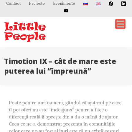
Skip
Contact
Proiecte
Evenimente
to
content
Timotion IX – cât de mare este
puterea lui “împreună”
Poate pentru unii oameni, gândul că ajutorul pe care
îl pot oferi nu este “îndeajuns” pentru a face o
diferență reală îi oprește din a da o mână de ajutor.
Ceea ce ne-a demonstrat prezența în comunitățile
celor care ne-au fost alături este că nu există gesturi