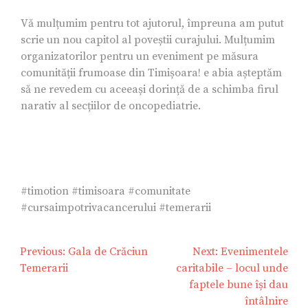
Vă mulțumim pentru tot ajutorul, împreuna am putut
scrie un nou capitol al poveștii curajului. Mulțumim
organizatorilor pentru un eveniment pe măsura
comunității frumoase din Timișoara! e abia așteptăm
să ne revedem cu aceeași dorință de a schimba firul
narativ al secțiilor de oncopediatrie.
#timotion #timisoara #comunitate
#cursaimpotrivacancerului #temerarii
Navigare
Previous:
Gala de Crăciun
Next:
Evenimentele
în
Temerarii
caritabile – locul unde
articole
faptele bune își dau
întâlnire