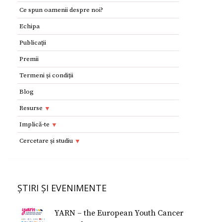
Ce spun oamenii despre noi?
Echipa
Publicaţii
Premii
Termeni și condiții
Blog
Resurse
Resurse
Implică-te
Adolescenţi şi tineri
Implică-te
Cercetare și studiu
Copii
Dorești să devii voluntar?
Cercetare si studiu
Părinţi
Parteneri
Afilieri Internationale
Formularul E 112
ȘTIRI ȘI EVENIMENTE
Donează
Conferinţe Medicale
Studiu despre fericire
YARN – the European Youth Cancer
Studiu Temerarii