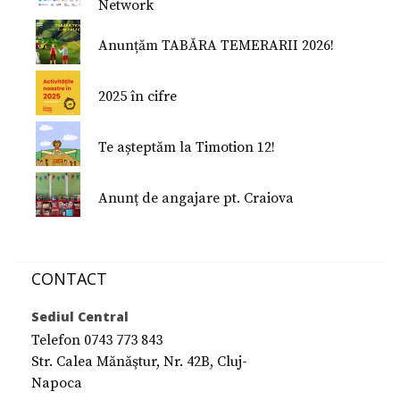
Network
Nu Mi-e Frică!
Anunțăm TABĂRA TEMERARII 2026!
2025 în cifre
Te așteptăm la Timotion 12!
Anunț de angajare pt. Craiova
CONTACT
Sediul Central
Telefon 0743 773 843
Str. Calea Mănăştur, Nr. 42B, Cluj-
Napoca