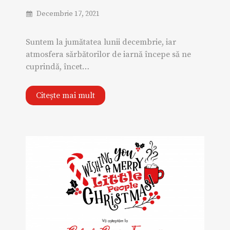
Decembrie 17, 2021
Suntem la jumătatea lunii decembrie, iar
atmosfera sărbătorilor de iarnă începe să ne
cuprindă, încet…
Citește mai mult