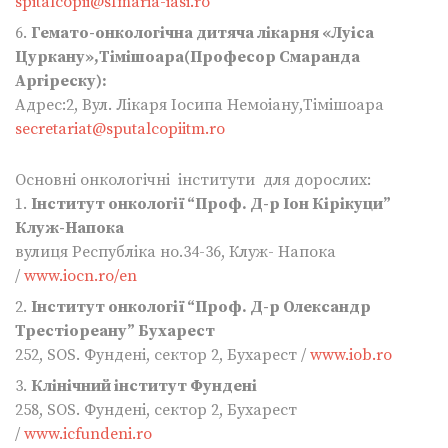
spitalcopii@sfmaria-iasi.ro
6.
Гемато-онкологічна дитяча лікарня «Луіса
Цуркану»,Тімішоара(Професор Смаранда
Аргіреску):
Адрес:2, Вул. Лікаря Іосипа Немоіану,Тімішоара
secretariat@sputalcopiitm.ro
Основні онкологічні інститути для дорослих:
1.
Інститут онкології “Проф. Д-р Іон Кірікуци”
Клуж-Напока
вулиця Республіка но.34-36, Клуж- Напока
/
www.iocn.ro/en
2.
Інститут онкології “Проф. Д-р Олександр
Трестіореану” Бухарест
252, SOS. Фундені, сектор 2, Бухарест /
www.iob.ro
3.
Клінічний інститут Фундені
258, SOS. Фундені, сектор 2, Бухарест
/
www.icfundeni.ro