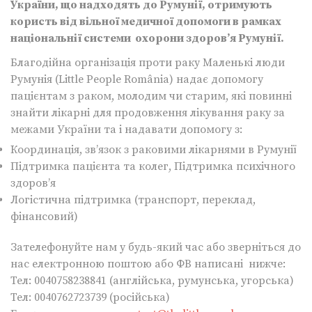
України, що надходять до Румунії, отримують
користь від вільної медичної допомоги в рамках
національнії системи охорони здоров’я Румунії.
Благодійна організація проти раку Маленькі люди
Румунія (Little People România) надає допомогу
пацієнтам з раком, молодим чи старим, які повинні
знайти лікарні для продовження лікування раку за
межами України та і надавати допомогу з:
Координація, зв’язок з раковими лікарнями в Румунії
Підтримка пацієнта та колег, Підтримка психічного
здоров’я
Логістична підтримка (транспорт, переклад,
фінансовий)
Зателефонуйте нам у будь-який час або зверніться до
нас електронною поштою або ФВ написані нижче:
Тел: 0040758238841 (англійська, румунська, угорська)
Тел: 0040762723739 (російська)