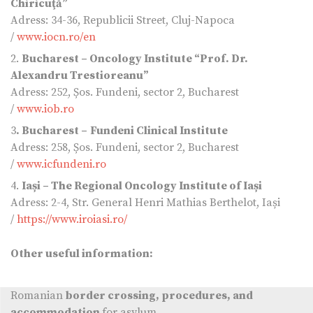
Chiricuţă”
Adress: 34-36, Republicii Street, Cluj-Napoca
/
www.iocn.ro/en
2.
Bucharest – Oncology Institute “Prof. Dr.
Alexandru Trestioreanu”
Adress: 252, Șos. Fundeni, sector 2, Bucharest
/
www.iob.ro
3
. Bucharest –
Fundeni Clinical Institute
Adress: 258, Șos. Fundeni, sector 2, Bucharest
/
www.icfundeni.ro
4.
Iași – The Regional Oncology Institute of Iași
Adress: 2-4, Str. General Henri Mathias Berthelot, Iași
/
https://www.iroiasi.ro/
Other useful information:
Romanian
border crossing, procedures, and
accommodation
for asylum