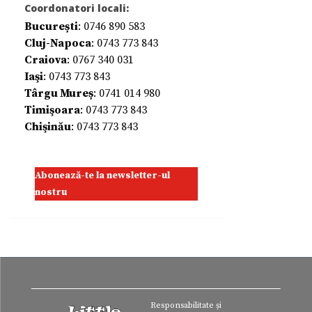
Coordonatori locali:
București
: 0746 890 583
Cluj-Napoca
: 0743 773 843
Craiova
: 0767 340 031
Iaşi
: 0743 773 843
Târgu Mureș
: 0741 014 980
Timişoara
: 0743 773 843
Chişinău
: 0743 773 843
Abonează-te la newsletter-ul
nostru
Responsabilitate și