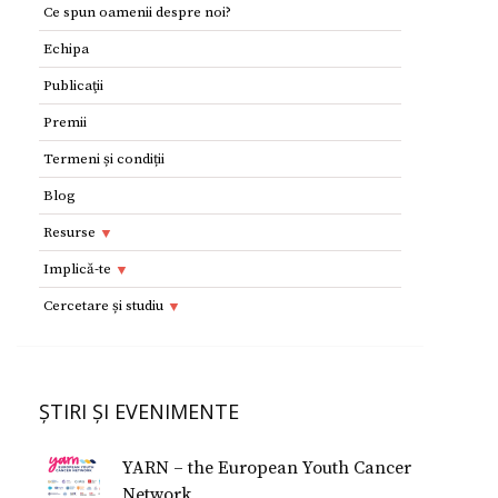
Ce spun oamenii despre noi?
Echipa
Publicaţii
Premii
Termeni și condiții
Blog
Resurse
Resurse
Implică-te
Adolescenţi şi tineri
Implică-te
Cercetare și studiu
Copii
Dorești să devii voluntar?
Cercetare si studiu
Părinţi
Parteneri
Afilieri Internationale
Formularul E 112
ȘTIRI ȘI EVENIMENTE
Donează
Conferinţe Medicale
Studiu despre fericire
YARN – the European Youth Cancer
Studiu Temerarii
Network