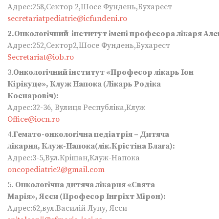
Адрес:258,Сектор 2,Шосе Фундень,Бухарест
secretariatpediatrie@icfundeni.ro
2.Онкологічний інститут імені професора лікаря Але
Адрес:252,Сектор2,Шосе Фундень,Бухарест
Secretariat@iob.ro
3.
Онкологічний інститут «Професор лікарь Іон
Кірікуце», Клуж Напока (Лікарь Родіка
Коснаровіч):
Адрес:32-36, Вулиця Республіка,Клуж
Office@iocn.ro
4.
Гемато-онкологічна педіатрія – Дитяча
лікарня, Клуж-Напока(лік.Крістіна Блага):
Адрес:3-5,Вул.Крішан,Клуж-Напока
oncopediatrie2@gmail.com
5.
Онкологічна дитяча лікарня «Свята
Марія», Ясси (Професор Інгріхт Мірон):
Адрес:62,вул.Василій Лупу, Ясси