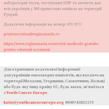
лабораторні тести, тестування ПЛР та антиген для
всіх українців у 300 приватних клініках на території
Румунії.
Додаткова інформація на номер: 021 9277
pentruucraina@reginamaria.ro
https://www.reginamaria.ro/servicii-medicale-gratuite-
pentru-cetatenii-ucraineni
Для отримання додаткової інформації
для українців онкохворих пацієнтів, що входять на
територіїМолдови, Угорщини, Словаччини, Польщі
або будь-яку іншу країну ЄС, будь ласка, зв’яжіться
з
Youth Cancer Europe
katie@youthcancereurope.org
0040745821573