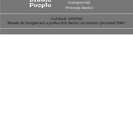
transparență
Protecția datelor
Cod fiscal: 14920760.
Număr de înregistrare a prelucrării datelor cu caracter personal 35847.