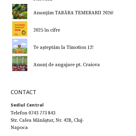
Nu Mi-e Frică!
Anunțăm TABĂRA TEMERARII 2026!
2025 în cifre
Te așteptăm la Timotion 12!
Anunț de angajare pt. Craiova
CONTACT
Sediul Central
Telefon 0743 773 843
Str. Calea Mănăştur, Nr. 42B, Cluj-
Napoca