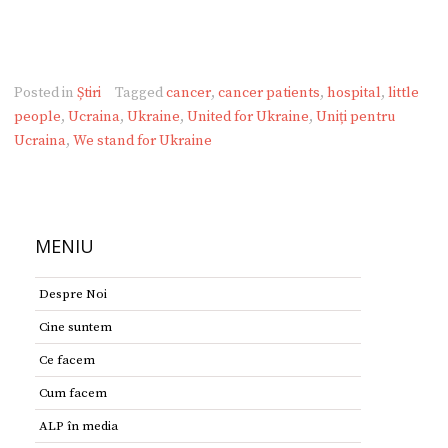
Posted in
Știri
Tagged
cancer
,
cancer patients
,
hospital
,
little
people
,
Ucraina
,
Ukraine
,
United for Ukraine
,
Uniți pentru
Ucraina
,
We stand for Ukraine
MENIU
Despre Noi
Cine suntem
Ce facem
Cum facem
ALP în media