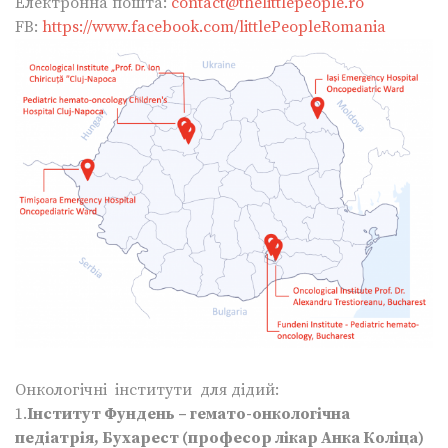
Електронна пошта:
contact@thelittlepeople.ro
FB:
https://www.facebook.com/littlePeopleRomania
Онкологічні інститути для дідий:
1.
Інститут Фундень – гемато-онкологічна
педіатрія, Бухарест (професор лікар Анка Коліца)