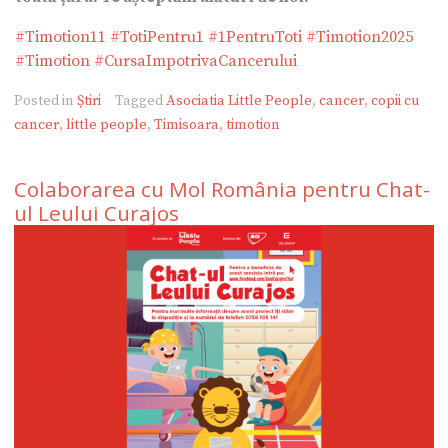
#Timotion11
#TotiPentru1
#1PentruToti
#Timotion2025
#Timotion
#CursaImpotrivaCancerului
Posted in
Știri
Tagged
Asociatia Little People
,
cancer
,
copii cu
cancer
,
little people
,
Timisoara
,
timotion
Colaborarea cu Mol România pentru Chat-
ul Leului Curajos