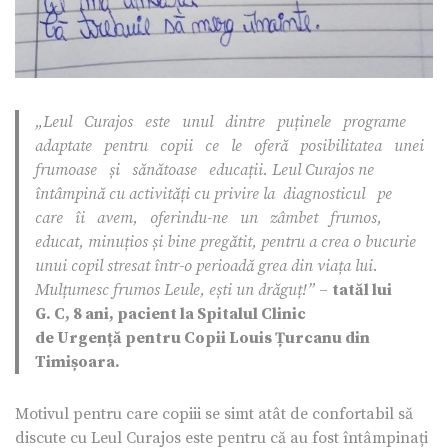
„Leul Curajos este unul dintre puținele programe
adaptate pentru copii ce le oferă posibilitatea unei
frumoase și sănătoase educații. Leul Curajos ne
întâmpină cu activități cu privire la diagnosticul pe
care îi avem, oferindu-ne un zâmbet frumos,
educat, minuțios și bine pregătit, pentru a crea o bucurie
unui copil stresat într-o perioadă grea din viața lui.
Mulțumesc frumos Leule, ești un drăguț!”
–
tatăl lui
G. C, 8 ani, pacient la Spitalul Clinic
de Urgență pentru Copii Louis Țurcanu din
Timișoara.
Motivul pentru care copiii se simt atât de confortabil să
discute cu Leul Curajos este pentru că au fost întâmpinați