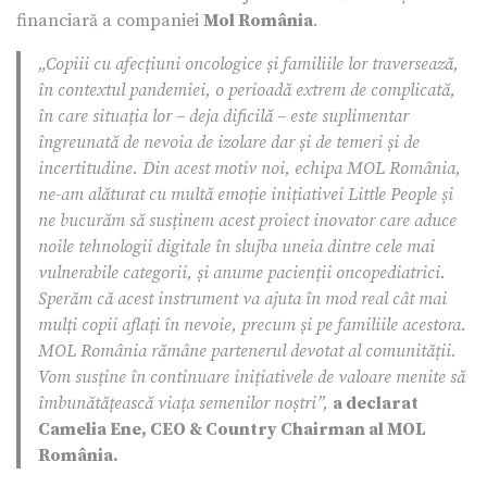
financiară a companiei
Mol România
.
„Copiii cu afecțiuni oncologice și familiile lor traversează,
în contextul pandemiei, o perioadă extrem de complicată,
în care situația lor – deja dificilă – este suplimentar
îngreunată de nevoia de izolare dar și de temeri și de
incertitudine. Din acest motiv noi, echipa MOL România,
ne-am alăturat cu multă emoție inițiativei Little People și
ne bucurăm să susținem acest proiect inovator care aduce
noile tehnologii digitale în slujba uneia dintre cele mai
vulnerabile categorii, și anume pacienții oncopediatrici.
Sperăm că acest instrument va ajuta în mod real cât mai
mulți copii aflați în nevoie, precum și pe familiile acestora.
MOL România rămâne partenerul devotat al comunității.
Vom susține în continuare inițiativele de valoare menite să
îmbunătățească viața semenilor noștri”,
a declarat
Camelia Ene, CEO & Country Chairman al MOL
România.