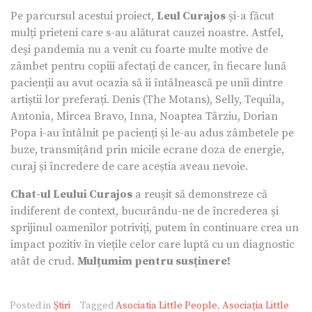
Pe parcursul acestui proiect,
Leul Curajos
și-a făcut
mulți prieteni care s-au alăturat cauzei noastre. Astfel,
deși pandemia nu a venit cu foarte multe motive de
zâmbet pentru copiii afectați de cancer, în fiecare lună
pacienții au avut ocazia să îi întâlnească pe unii dintre
artiștii lor preferați. Denis (The Motans), Selly, Tequila,
Antonia, Mircea Bravo, Inna, Noaptea Târziu, Dorian
Popa i-au întâlnit pe pacienți și le-au adus zâmbetele pe
buze, transmițând prin micile ecrane doza de energie,
curaj și încredere de care aceștia aveau nevoie.
Chat-ul Leului Curajos
a reușit să demonstreze că
indiferent de context, bucurându-ne de încrederea și
sprijinul oamenilor potriviți, putem în continuare crea un
impact pozitiv în viețile celor care luptă cu un diagnostic
atât de crud.
Mulțumim pentru susținere!
Posted in
Știri
Tagged
Asociatia Little People
,
Asociația Little