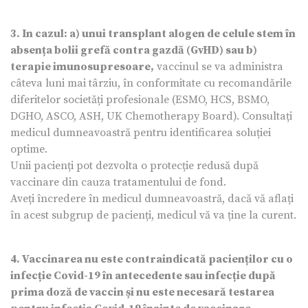
3. In cazul: a) unui transplant alogen de celule stem în
absența bolii grefă contra gazdă (GvHD) sau b)
terapie imunosupresoare,
vaccinul se va administra
câteva luni mai târziu, în conformitate cu recomandările
diferitelor societăți profesionale (ESMO, HCS, BSMO,
DGHO, ASCO, ASH, UK Chemotherapy Board). Consultați
medicul dumneavoastră pentru identificarea soluției
optime.
Unii pacienți pot dezvolta o protecție redusă după
vaccinare din cauza tratamentului de fond.
Aveți încredere în medicul dumneavoastră, dacă vă aflați
în acest subgrup de pacienți, medicul vă va ține la curent.
4. Vaccinarea nu este contraindicată pacienților cu o
infecție Covid-19 în antecedente sau infecție după
prima doză de vaccin și nu este necesară testarea