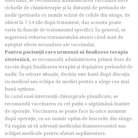
Alternativ, se recomandă administrarea vaccinării între
ciclurile de chimioterapie și la distantă de perioada de
nadir (perioada cu număr scăzut de celule din sânge, de
obicei la 7-14 zile după tratament, dar aceasta poate
varia în funcție de tratamentul specific). În general, se
sugerează evitarea tratamentului atunci când sunt de
așteptat efecte secundare ale vaccinului.
Pentru pacienții care urmează să finalizeze terapia
citotoxică,
se recomandă administrarea primei doze de
vaccin după finalizarea terapiei și depășirea perioadei de
nadir. În oricare situație, decizia este luată după discuția
cu medicul sau echipa de medici pentru a alege cea mai
bună opțiune.
În cazul unei intervenții chirurgicale planificate, se
recomandă vaccinarea cu cel puțin o săptămână înainte
de operație. Vaccinarea se poate face în orice moment
după operație, cu un număr optim de leucocite din sânge.
Vă rugăm să vă adresați medicului dumneavoastră sau
echipei medicale pentru sfaturi suplimentare.