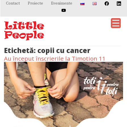
Skip
Contact
Proiecte
Evenimente
to
content
Etichetă:
copii cu cancer
Au început înscrierile la Timotion 11