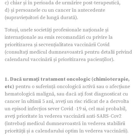
c) chiar și în perioada de urmărire post-terapeutică,
d) și persoanele cu un cancer în antecedente
(supraviețuitori de lungă durată).
Totuși, unele societăți profesionale naționale și
internaționale au emis recomandări cu privire la
prioritizarea și secvențialitatea vaccinării Covid
(consultați medicul dumneavoastră pentru detalii privind
calendarul vaccinării și prioritizarea pacienților).
1. Dacă urmați tratament oncologic (chimioterapie,
etc)
pentru o suferință oncologică activă sau o afecțiune
hematologică malignă, sau dacă ați fost diagnosticat cu
cancer în ultimii 5 ani, aveți un risc ridicat de a dezvolta
un episod infecțios sever Covid -19 si, cel mai probabil,
aveți prioritate în vederea vaccinării anti-SARS-Cov2
(întrebați medicul dumneavoastră în vederea stabilirii
priorității și a calendarului optim în vederea vaccinării).