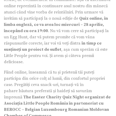
online reprezintă în continuare asul nostru din mânecă
atunci când vine vorba de reîntâlniri. Prin urmare vă
invităm să participați la o nouă ediție de
Quiz online, în
limba engleză, ce va avea loc miercuri – 28 aprilie,
începând cu ora 19:00
. Nu vă vom cere să participați la
un Egg Hunt, dar vă putem promite că vom vâna
răspunsurile corecte, iar voi vă veți distra
în timp ce
susțineți un proiect de suflet
, așa cum sperăm că este
Little People pentru voi. Și avem și câteva premii
delicioase.
Fiind online, înseamnă că tu și prietenii tăi puteți
participa din orice colț al lumii, din confortul propriei
case. Pregătiți ceva snack-uri, turnați-vă în
pahare băutura preferată și haideți să savurăm
împreună
The Easter Charity Quiz Night organizat de
Asociația Little People România în parteneriat cu
BEROCC – Belgian Luxembourg Romanian Moldovan
Chamber of Commerce.