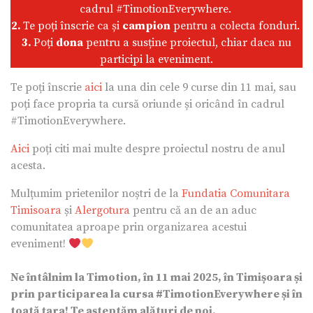
cadrul #TimotionEverywhere.
2.
Te poți înscrie ca și
campion
pentru a colecta fonduri.
3.
Poți
dona
pentru a susține proiectul, chiar daca nu
participi la eveniment.
Te poți înscrie
aici
la una din cele 9 curse din 11 mai, sau
poți face propria ta cursă oriunde și oricând în cadrul
#TimotionEverywhere.
Aici
poți citi mai multe despre proiectul nostru de anul
acesta.
Mulțumim prietenilor noștri de la
Fundatia Comunitara
Timisoara
și
Alergotura
pentru că an de an aduc
comunitatea aproape prin organizarea acestui
eveniment!
Ne întâlnim la Timotion, în 11 mai 2025, în Timișoara și
prin participarea la cursa #TimotionEverywhere și în
toată țara! Te așteptăm alături de noi.