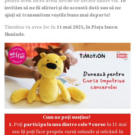
pentru acest lucru avem nevoie de fiecare dintre voi.
Te
invităm să ne fii alături și de această dată sau să ne
ajuți să transmitem veștile bune mai departe!
Timotion va avea loc în
11 mai 2025, în Piața Iancu
Huniade
.
Cum ne poți susține?
1.
Poți
participa la una dintre cele 9 curse
în 11 mai
sau îți poți face propria cursă oriunde și oricând în