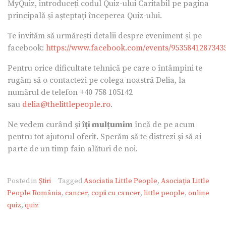
MyQuiz, introduceți codul Quiz-ului Caritabil pe pagina
principală și așteptați începerea Quiz-ului.
Te invităm să urmărești detalii despre eveniment și pe
facebook:
https://www.facebook.com/events/95358412873435
Pentru orice dificultate tehnică pe care o întâmpini te
rugăm să o contactezi pe colega noastră Delia, la
numărul de telefon +40 758 105142
sau
delia@thelittlepeople.ro
.
Ne vedem curând și
îți mulțumim
încă de pe acum
pentru tot ajutorul oferit. Sperăm să te distrezi și să ai
parte de un timp fain alături de noi.
Posted in
Știri
Tagged
Asociatia Little People
,
Asociația Little
People România
,
cancer
,
copii cu cancer
,
little people
,
online
quiz
,
quiz