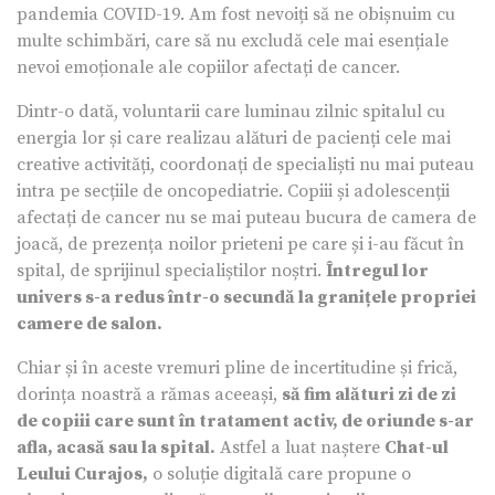
pandemia COVID-19. Am fost nevoiți să ne obișnuim cu
multe schimbări, care să nu excludă cele mai esențiale
nevoi emoționale ale copiilor afectați de cancer.
Dintr-o dată, voluntarii care luminau zilnic spitalul cu
energia lor și care realizau alături de pacienți cele mai
creative activități, coordonați de specialiști nu mai puteau
intra pe secțiile de oncopediatrie. Copiii și adolescenții
afectați de cancer nu se mai puteau bucura de camera de
joacă, de prezența noilor prieteni pe care și i-au făcut în
spital, de sprijinul specialiștilor noștri.
Întregul lor
univers s-a redus într-o secundă la granițele propriei
camere de salon.
Chiar și în aceste vremuri pline de incertitudine și frică,
dorința noastră a rămas aceeași,
să fim alături zi de zi
de copiii care sunt în tratament activ, de oriunde s-ar
afla, acasă sau la spital.
Astfel a luat naștere
Chat-ul
Leului Curajos,
o soluție digitală care propune o