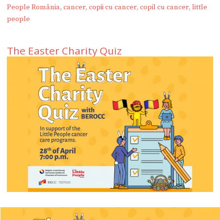
People România
,
cancer
,
copii cu cancer
,
copil cu cancer
,
little
people
The Easter Charity Quiz